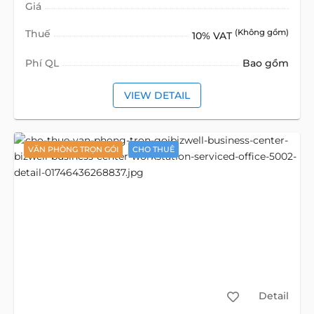
Giá
Thuế
(Không gồm)
10% VAT
Phí QL
Bao gồm
VIEW DETAIL
VĂN PHÒNG TRỌN GÓI
CHO THUÊ
Detail