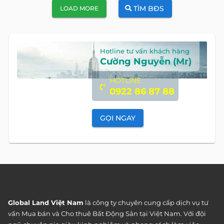
TÌM BĐS
LOAD MORE
Hotline tư vấn khách hàng
Cường Nguyễn (Mr)
HOTLINE
0922 86 87 88
GỌI NGAY
Global Land Việt Nam
là công ty chuyên cung cấp dịch vụ tư
vấn Mua bán và Cho thuê Bất Động Sản tại Việt Nam. Với đội