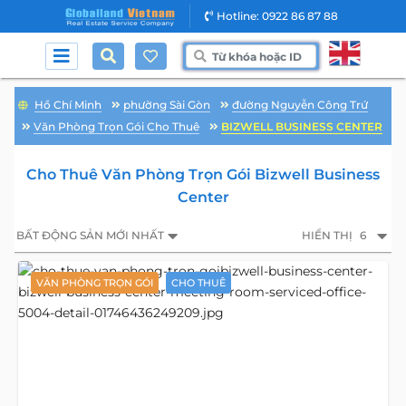
Hotline: 0922 86 87 88
Hồ Chí Minh
phường Sài Gòn
đường Nguyễn Công Trứ
Văn Phòng Trọn Gói Cho Thuê
BIZWELL BUSINESS CENTER
Cho Thuê Văn Phòng Trọn Gói Bizwell Business
Center
BẤT ĐỘNG SẢN MỚI NHẤT
HIỂN THỊ
6
VĂN PHÒNG TRỌN GÓI
CHO THUÊ