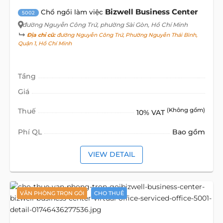
Bizwell Business Center
Chổ ngồi làm việc
5002
đường Nguyễn Công Trứ
, phường Sài Gòn, Hồ Chí Minh
Địa chỉ cũ:
đường Nguyễn Công Trứ, Phường Nguyễn Thái Bình,
Quận 1, Hồ Chí Minh
Tầng
Giá
Thuế
(Không gồm)
10% VAT
Phí QL
Bao gồm
VIEW DETAIL
VĂN PHÒNG TRỌN GÓI
CHO THUÊ