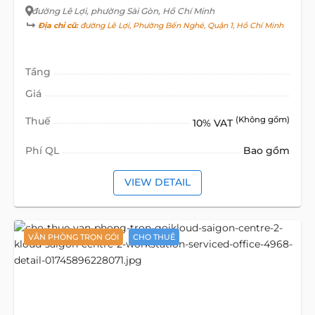
đường Lê Lợi
, phường Sài Gòn, Hồ Chí Minh
Địa chỉ cũ:
đường Lê Lợi, Phường Bến Nghé, Quận 1, Hồ Chí Minh
Tầng
Giá
Thuế
(Không gồm)
10% VAT
Phí QL
Bao gồm
VIEW DETAIL
VĂN PHÒNG TRỌN GÓI
CHO THUÊ