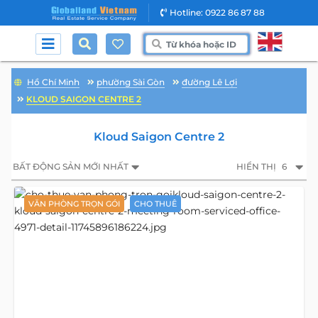
Hotline: 0922 86 87 88
Hồ Chí Minh
phường Sài Gòn
đường Lê Lợi
KLOUD SAIGON CENTRE 2
Kloud Saigon Centre 2
BẤT ĐỘNG SẢN MỚI NHẤT
HIỂN THỊ
6
VĂN PHÒNG TRỌN GÓI
CHO THUÊ