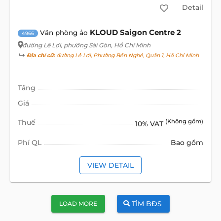
Detail
KLOUD Saigon Centre 2
Văn phòng ảo
4966
đường Lê Lợi
, phường Sài Gòn, Hồ Chí Minh
Địa chỉ cũ:
đường Lê Lợi, Phường Bến Nghé, Quận 1, Hồ Chí Minh
Tầng
Giá
Thuế
(Không gồm)
10% VAT
Phí QL
Bao gồm
VIEW DETAIL
TÌM BĐS
LOAD MORE