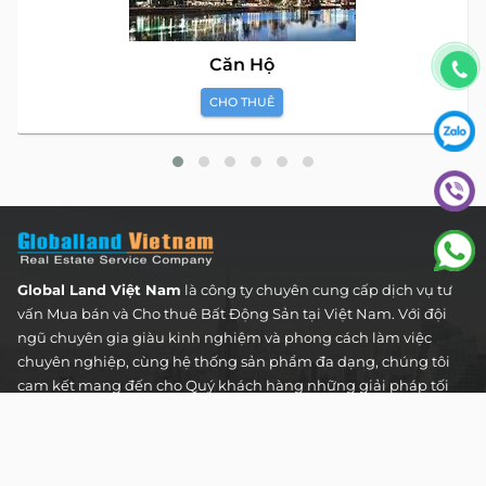
Căn Hộ
CHO THUÊ
Global Land Việt Nam
là công ty chuyên cung cấp dịch vụ tư
vấn Mua bán và Cho thuê Bất Động Sản tại Việt Nam. Với đội
ngũ chuyên gia giàu kinh nghiệm và phong cách làm việc
chuyên nghiệp, cùng hệ thống sản phẩm đa dạng, chúng tôi
cam kết mang đến cho Quý khách hàng những giải pháp tối
ưu và hiệu quả nhất, đáp ứng mọi nhu cầu và mong muốn
trong lĩnh vực bất động sản.
Toà nhà The Address - 60 Nguyễn Đình Chiểu,