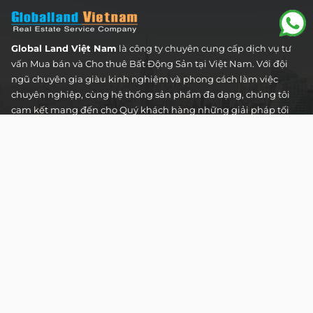
Global Land Việt Nam
là công ty chuyên cung cấp dịch vụ tư
vấn Mua bán và Cho thuê Bất Động Sản tại Việt Nam. Với đội
ngũ chuyên gia giàu kinh nghiệm và phong cách làm việc
chuyên nghiệp, cùng hệ thống sản phẩm đa dạng, chúng tôi
cam kết mang đến cho Quý khách hàng những giải pháp tối
ưu và hiệu quả nhất, đáp ứng mọi nhu cầu và mong muốn
trong lĩnh vực bất động sản.
Toà nhà The Address - 60 Nguyễn Đình Chiểu,
Phường Tân Định, Thành phố Hồ Chí Minh
HOTLINE TƯ VẤN KHÁCH HÀNG :
0922 86 87 88
contact@globalland.vn
Mon - Sun / 9:00AM - 8:00PM