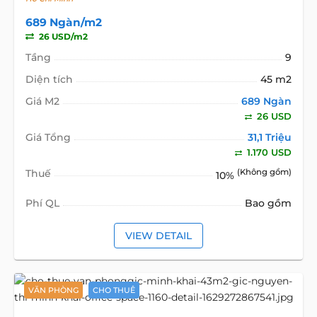
689 Ngàn/m2
26 USD/m2
Tầng
9
Diện tích
45 m2
Giá M2
689 Ngàn
26 USD
Giá Tổng
31,1 Triệu
1.170 USD
Thuế
(Không gồm)
10%
Phí QL
Bao gồm
VIEW DETAIL
VĂN PHÒNG
CHO THUÊ