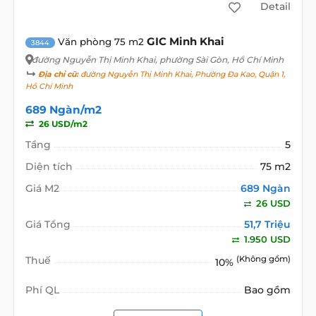
Detail
GIC Minh Khai
Văn phòng 75 m2
3844
đường Nguyễn Thị Minh Khai
, phường Sài Gòn, Hồ Chí Minh
Địa chỉ cũ:
đường Nguyễn Thị Minh Khai, Phường Đa Kao, Quận 1,
Hồ Chí Minh
689 Ngàn/m2
26 USD/m2
Tầng
5
Diện tích
75 m2
Giá M2
689 Ngàn
26 USD
Giá Tổng
51,7 Triệu
1.950 USD
Thuế
(Không gồm)
10%
Phí QL
Bao gồm