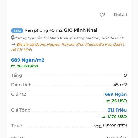
Detail
GIC Minh Khai
Văn phòng 45 m2
3392
đường Nguyễn Thị Minh Khai
, phường Sài Gòn, Hồ Chí Minh
Địa chỉ cũ:
đường Nguyễn Thị Minh Khai, Phường Đa Kao, Quận 1,
Hồ Chí Minh
689 Ngàn/m2
26 USD/m2
Tầng
9
Diện tích
45 m2
Giá M2
689 Ngàn
26 USD
Giá Tổng
31,1 Triệu
1.170 USD
Thuế
(Không gồm)
10%