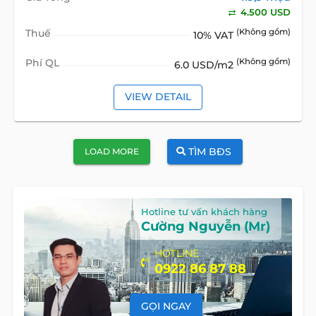
4.500 USD
Thuế
(Không gồm)
10% VAT
Phí QL
(Không gồm)
6.0 USD/m2
VIEW DETAIL
TÌM BĐS
LOAD MORE
Hotline tư vấn khách hàng
Cường Nguyễn (Mr)
HOTLINE
0922 86 87 88
GỌI NGAY