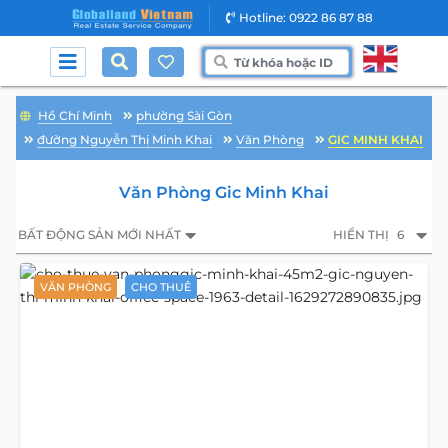
Hotline: 0922 86 87 88
Hồ Chí Minh
phường Sài Gòn
đường Nguyễn Thị Minh Khai
Văn Phòng
GIC MINH KHAI
Văn Phòng Gic Minh Khai
BẤT ĐỘNG SẢN MỚI NHẤT
HIỂN THỊ
6
VĂN PHÒNG
CHO THUÊ