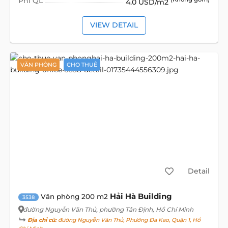
Phí QL
4.0 USD/m2
VIEW DETAIL
VĂN PHÒNG
CHO THUÊ
Detail
Hải Hà Building
Văn phòng 200 m2
3538
đường Nguyễn Văn Thủ
, phường Tân Định, Hồ Chí Minh
Địa chỉ cũ:
đường Nguyễn Văn Thủ, Phường Đa Kao, Quận 1, Hồ