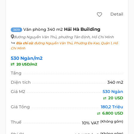
Detail
Hải Hà Building
Văn phòng 340 m2
3619
đường Nguyễn Văn Thủ
, phường Tân Định, Hồ Chí Minh
Địa chỉ cũ:
đường Nguyễn Văn Thủ, Phường Đa Kao, Quận 1, Hồ
Chí Minh
530 Ngàn/m2
20 USD/m2
Tầng
Diện tích
340 m2
Giá M2
530 Ngàn
20 USD
Giá Tổng
180,2 Triệu
6.800 USD
Thuế
(Không gồm)
10% VAT
(Không gồm)