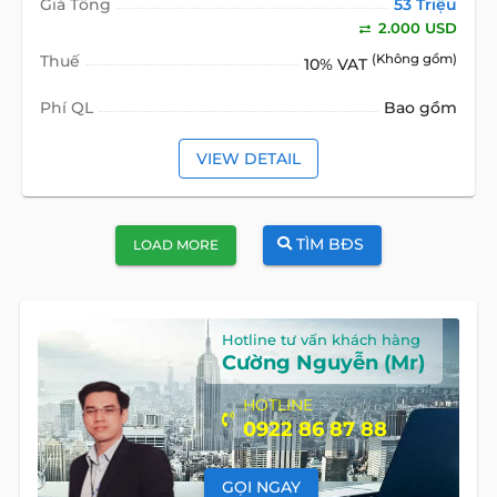
Giá Tổng
53 Triệu
2.000 USD
Thuế
(Không gồm)
10% VAT
Phí QL
Bao gồm
VIEW DETAIL
TÌM BĐS
LOAD MORE
Hotline tư vấn khách hàng
Cường Nguyễn (Mr)
HOTLINE
0922 86 87 88
GỌI NGAY