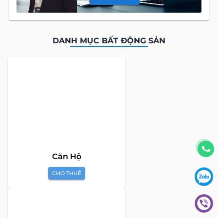
DANH MỤC BẤT ĐỘNG SẢN
Global Land Việt Nam
là công ty chuyên cung cấp dịch vụ tư
vấn Mua bán và Cho thuê Bất Động Sản tại Việt Nam. Với đội
ngũ chuyên gia giàu kinh nghiệm và phong cách làm việc
chuyên nghiệp, cùng hệ thống sản phẩm đa dạng, chúng tôi
cam kết mang đến cho Quý khách hàng những giải pháp tối
ưu và hiệu quả nhất, đáp ứng mọi nhu cầu và mong muốn
trong lĩnh vực bất động sản.
Toà nhà The Address - 60 Nguyễn Đình Chiểu,
Phường Tân Định, Thành phố Hồ Chí Minh