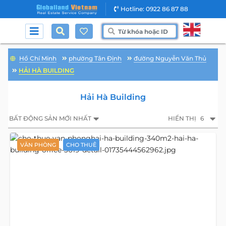
Hotline: 0922 86 87 88
Hồ Chí Minh
phường Tân Định
đường Nguyễn Văn Thủ
HẢI HÀ BUILDING
Hải Hà Building
BẤT ĐỘNG SẢN MỚI NHẤT
HIỂN THỊ
6
VĂN PHÒNG
CHO THUÊ