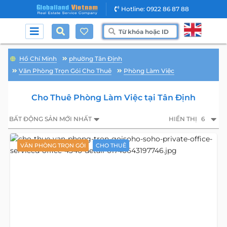
Hotline: 0922 86 87 88
Hồ Chí Minh
phường Tân Định
Văn Phòng Trọn Gói Cho Thuê
Phòng Làm Việc
Cho Thuê Phòng Làm Việc tại Tân Định
BẤT ĐỘNG SẢN MỚI NHẤT
HIỂN THỊ
6
VĂN PHÒNG TRỌN GÓI
CHO THUÊ