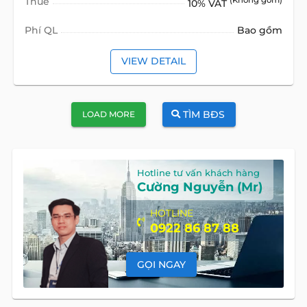
Thuế
(Không gồm)
10% VAT
Phí QL
Bao gồm
VIEW DETAIL
TÌM BĐS
LOAD MORE
Hotline tư vấn khách hàng
Cường Nguyễn (Mr)
HOTLINE
0922 86 87 88
GỌI NGAY