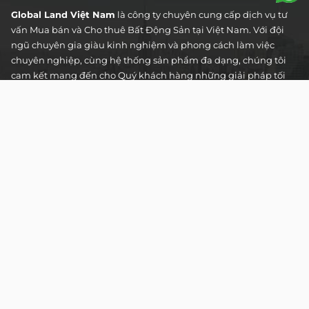
Global Land Việt Nam
là công ty chuyên cung cấp dịch vụ tư
vấn Mua bán và Cho thuê Bất Động Sản tại Việt Nam. Với đội
ngũ chuyên gia giàu kinh nghiệm và phong cách làm việc
chuyên nghiệp, cùng hệ thống sản phẩm đa dạng, chúng tôi
cam kết mang đến cho Quý khách hàng những giải pháp tối
ưu và hiệu quả nhất, đáp ứng mọi nhu cầu và mong muốn
trong lĩnh vực bất động sản.
Toà nhà The Address - 60 Nguyễn Đình Chiểu,
Phường Tân Định, Thành phố Hồ Chí Minh
HOTLINE TƯ VẤN KHÁCH HÀNG :
0922 86 87 88
contact@globalland.vn
Mon - Sun / 9:00AM - 8:00PM
Copyright © 2020 All Rights Reserved