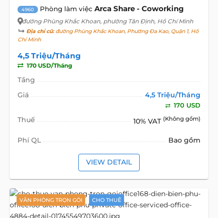
Arca Share - Coworking
Phòng làm việc
4960
đường Phùng Khắc Khoan
, phường Tân Định, Hồ Chí Minh
Địa chỉ cũ:
đường Phùng Khắc Khoan, Phường Đa Kao, Quận 1, Hồ
Chí Minh
4,5 Triệu/Tháng
170 USD/Tháng
Tầng
Giá
4,5 Triệu/Tháng
170 USD
Thuế
(Không gồm)
10% VAT
Phí QL
Bao gồm
VIEW DETAIL
VĂN PHÒNG TRỌN GÓI
CHO THUÊ