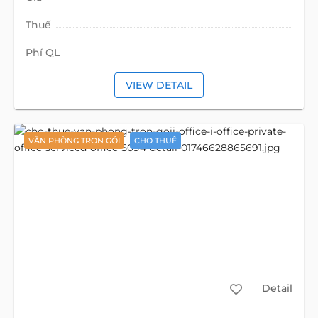
Thuế
Phí QL
VIEW DETAIL
VĂN PHÒNG TRỌN GÓI
CHO THUÊ
Detail