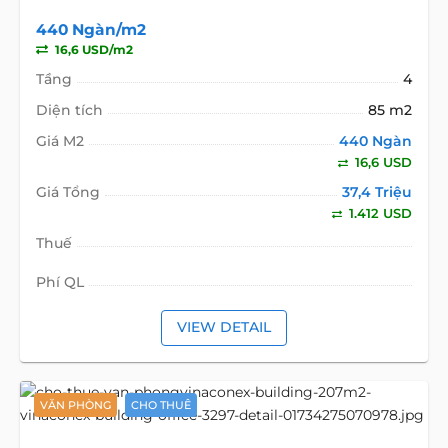
440 Ngàn/m2
16,6 USD/m2
Tầng
4
Diện tích
85 m2
Giá M2
440 Ngàn
16,6 USD
Giá Tổng
37,4 Triệu
1.412 USD
Thuế
Phí QL
VIEW DETAIL
VĂN PHÒNG
CHO THUÊ