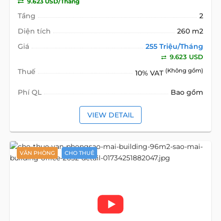
9.623 USD/Tháng
Tầng
2
Diện tích
260 m2
Giá
255 Triệu/Tháng
9.623 USD
Thuế
(Không gồm)
10% VAT
Phí QL
Bao gồm
VIEW DETAIL
VĂN PHÒNG
CHO THUÊ