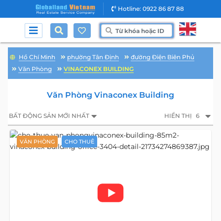
Hotline: 0922 86 87 88
Hồ Chí Minh
phường Tân Định
đường Điện Biên Phủ
Văn Phòng
VINACONEX BUILDING
Văn Phòng Vinaconex Building
BẤT ĐỘNG SẢN MỚI NHẤT
HIỂN THỊ
6
VĂN PHÒNG
CHO THUÊ