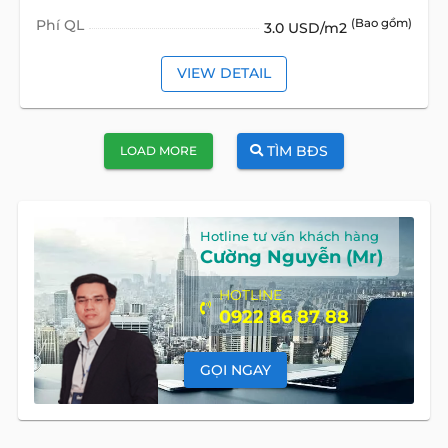
Phí QL
(Bao gồm)
3.0 USD/m2
VIEW DETAIL
TÌM BĐS
LOAD MORE
Hotline tư vấn khách hàng
Cường Nguyễn (Mr)
HOTLINE
0922 86 87 88
GỌI NGAY