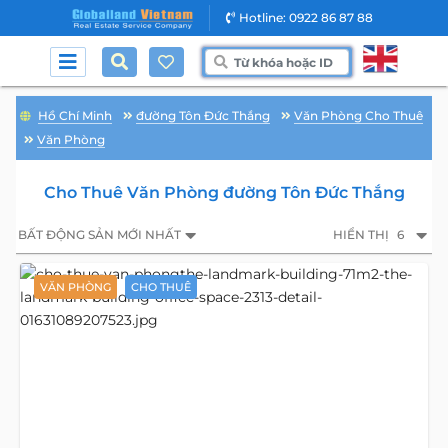
Hotline: 0922 86 87 88
Hồ Chí Minh
đường Tôn Đức Thắng
Văn Phòng Cho Thuê
Văn Phòng
Cho Thuê Văn Phòng đường Tôn Đức Thắng
BẤT ĐỘNG SẢN MỚI NHẤT
HIỂN THỊ
6
VĂN PHÒNG
CHO THUÊ