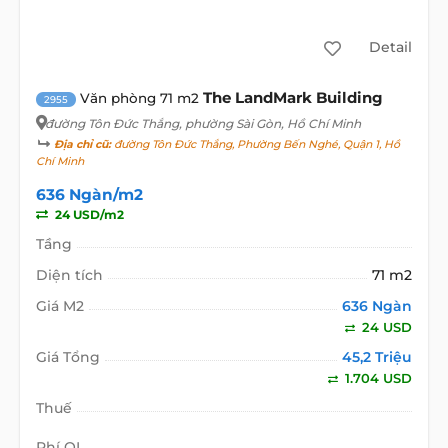
Detail
The LandMark Building
Văn phòng 71 m2
2955
đường Tôn Đức Thắng
, phường Sài Gòn, Hồ Chí Minh
Địa chỉ cũ:
đường Tôn Đức Thắng, Phường Bến Nghé, Quận 1, Hồ
Chí Minh
636 Ngàn/m2
24 USD/m2
Tầng
Diện tích
71 m2
Giá M2
636 Ngàn
24 USD
Giá Tổng
45,2 Triệu
1.704 USD
Thuế
Phí QL