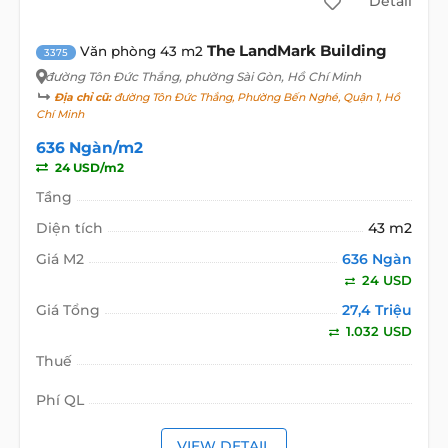
Detail
The LandMark Building
Văn phòng 43 m2
3375
đường Tôn Đức Thắng
, phường Sài Gòn, Hồ Chí Minh
Địa chỉ cũ:
đường Tôn Đức Thắng, Phường Bến Nghé, Quận 1, Hồ
Chí Minh
636 Ngàn/m2
24 USD/m2
Tầng
Diện tích
43 m2
Giá M2
636 Ngàn
24 USD
Giá Tổng
27,4 Triệu
1.032 USD
Thuế
Phí QL
VIEW DETAIL