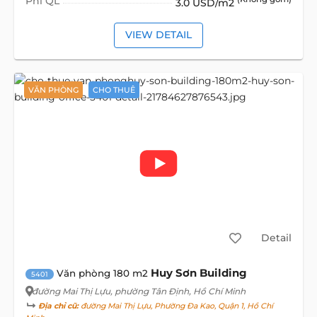
Phí QL
3.0 USD/m2
VIEW DETAIL
VĂN PHÒNG
CHO THUÊ
Detail
Huy Sơn Building
Văn phòng 180 m2
5401
đường Mai Thị Lựu
, phường Tân Định, Hồ Chí Minh
Địa chỉ cũ:
đường Mai Thị Lựu, Phường Đa Kao, Quận 1, Hồ Chí