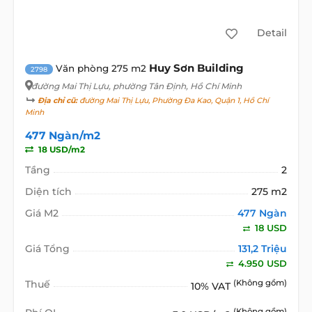
Detail
Huy Sơn Building
Văn phòng 275 m2
2798
đường Mai Thị Lựu
, phường Tân Định, Hồ Chí Minh
Địa chỉ cũ:
đường Mai Thị Lựu, Phường Đa Kao, Quận 1, Hồ Chí
Minh
477 Ngàn/m2
18 USD/m2
Tầng
2
Diện tích
275 m2
Giá M2
477 Ngàn
18 USD
Giá Tổng
131,2 Triệu
4.950 USD
Thuế
(Không gồm)
10% VAT
(Không gồm)