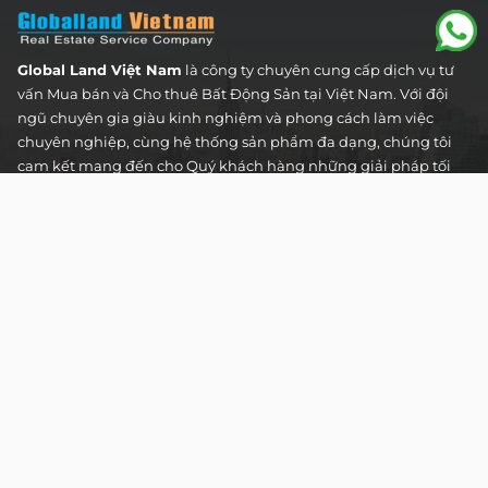
Global Land Việt Nam
là công ty chuyên cung cấp dịch vụ tư
vấn Mua bán và Cho thuê Bất Động Sản tại Việt Nam. Với đội
ngũ chuyên gia giàu kinh nghiệm và phong cách làm việc
chuyên nghiệp, cùng hệ thống sản phẩm đa dạng, chúng tôi
cam kết mang đến cho Quý khách hàng những giải pháp tối
ưu và hiệu quả nhất, đáp ứng mọi nhu cầu và mong muốn
trong lĩnh vực bất động sản.
Toà nhà The Address - 60 Nguyễn Đình Chiểu,
Phường Tân Định, Thành phố Hồ Chí Minh
HOTLINE TƯ VẤN KHÁCH HÀNG :
0922 86 87 88
contact@globalland.vn
Mon - Sun / 9:00AM - 8:00PM