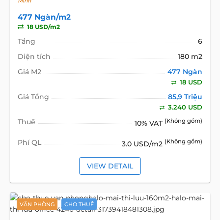
Minh
477 Ngàn/m2
18 USD/m2
Tầng
6
Diện tích
180 m2
Giá M2
477 Ngàn
18 USD
Giá Tổng
85,9 Triệu
3.240 USD
Thuế
(Không gồm)
10% VAT
Phí QL
(Không gồm)
3.0 USD/m2
VIEW DETAIL
VĂN PHÒNG
CHO THUÊ