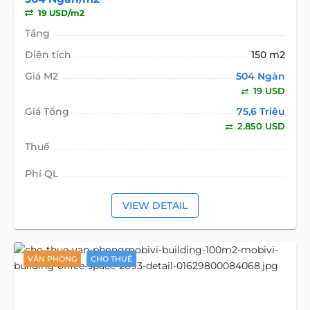
19 USD/m2
Tầng
Diện tích
150 m2
Giá M2
504 Ngàn
19 USD
Giá Tổng
75,6 Triệu
2.850 USD
Thuế
Phí QL
VIEW DETAIL
VĂN PHÒNG
CHO THUÊ