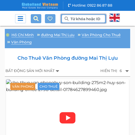
Hotline: 0922 86 87 88
Hồ Chí Minh
đường Mai Thị Lựu
Văn Phòng Cho Thuê
Văn Phòng
Cho Thuê Văn Phòng đường Mai Thị Lựu
BẤT ĐỘNG SẢN MỚI NHẤT
HIỂN THỊ
6
VĂN PHÒNG
CHO THUÊ