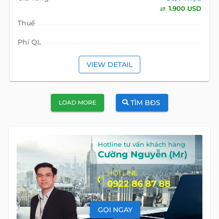
1.900 USD
Thuế
Phí QL
VIEW DETAIL
TÌM BĐS
LOAD MORE
Hotline tư vấn khách hàng
Cường Nguyễn (Mr)
HOTLINE
0922 86 87 88
GỌI NGAY