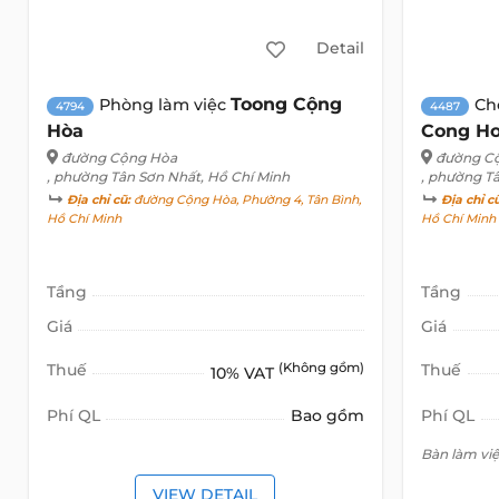
Detail
Toong Cộng
Phòng làm việc
Ch
4794
4487
Hòa
Cong Ho
đường Cộng Hòa
đường C
, phường Tân Sơn Nhất, Hồ Chí Minh
, phường T
Địa chỉ cũ:
đường Cộng Hòa, Phường 4, Tân Bình,
Địa chỉ c
Hồ Chí Minh
Hồ Chí Minh
Tầng
Tầng
Giá
Giá
Thuế
(Không gồm)
Thuế
10% VAT
Phí QL
Bao gồm
Phí QL
Bàn làm việ
VIEW DETAIL