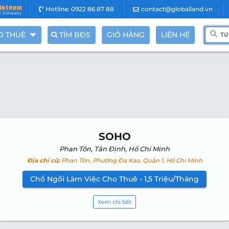
Hotline: 0922 86 87 88
contact@globalland.vn
O THUÊ
TÌM BĐS
GIỎ HÀNG
LIÊN HỆ
SOHO
Phan Tôn, Tân Định, Hồ Chí Minh
Địa chỉ cũ:
Phan Tôn, Phường Đa Kao, Quận 1, Hồ Chí Minh
Chổ Ngồi Làm Việc Cho Thuê - 1,5 Triệu/Tháng
Xem chi tiết