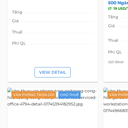
500 Ngà
19 USD/
Tầng
Tầng
Giá
Giá
Thuế
Thuế
Phí QL
Phí QL
Gói Silver
VIEW DETAIL
VĂN PHÒNG TRỌN GÓI
CHO THUÊ
VĂN PHÒN