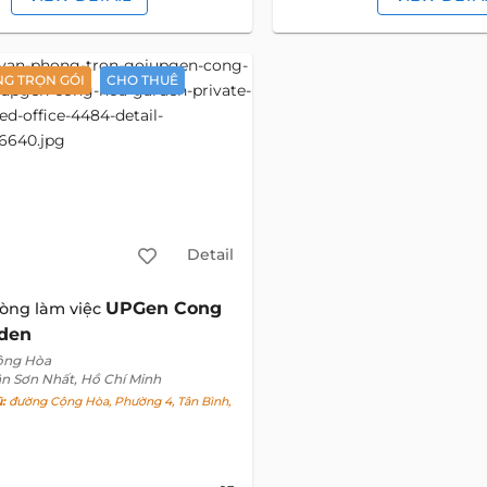
G TRỌN GÓI
CHO THUÊ
Detail
UPGen Cong
òng làm việc
den
ộng Hòa
ân Sơn Nhất, Hồ Chí Minh
ũ:
đường Cộng Hòa, Phường 4, Tân Bình,