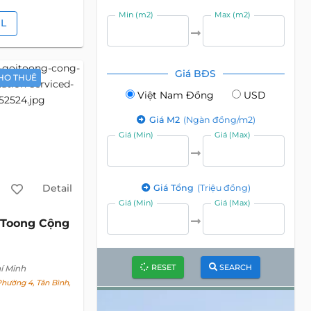
Min (m2)
Max (m2)
IL
Giá BĐS
HO THUÊ
Việt Nam Đồng
USD
Giá M2
(Ngàn đồng/m2)
Giá (Min)
Giá (Max)
Detail
Giá Tổng
(Triệu đồng)
Giá (Min)
Giá (Max)
Toong Cộng
RESET
SEARCH
í Minh
hường 4, Tân Bình,