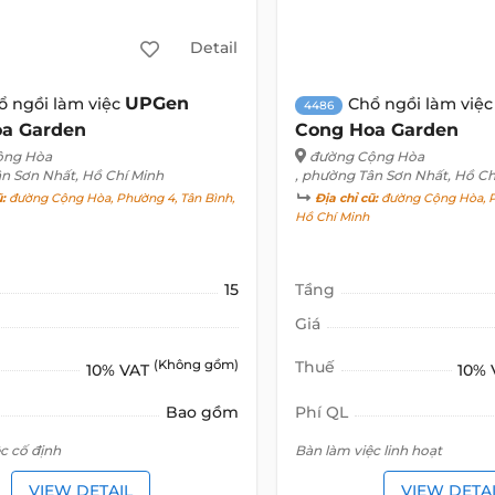
Detail
UPGen
ổ ngồi làm việc
Chổ ngồi làm việ
4486
a Garden
Cong Hoa Garden
ộng Hòa
đường Cộng Hòa
ân Sơn Nhất, Hồ Chí Minh
, phường Tân Sơn Nhất, Hồ Ch
ũ:
đường Cộng Hòa, Phường 4, Tân Bình,
Địa chỉ cũ:
đường Cộng Hòa, P
Hồ Chí Minh
15
Tầng
Giá
(Không gồm)
Thuế
10% VAT
10%
Bao gồm
Phí QL
c cố định
Bàn làm việc linh hoạt
VIEW DETAIL
VIEW DETA