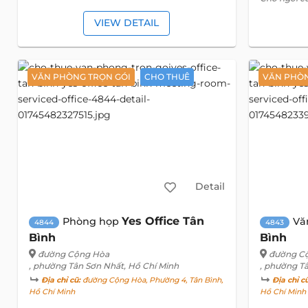
VIEW DETAIL
VĂN PHÒNG TRỌN GÓI
CHO THUÊ
VĂN PHÒN
Detail
Yes Office Tân
Phòng họp
Vă
4844
4843
Bình
Bình
đường Cộng Hòa
đường C
, phường Tân Sơn Nhất, Hồ Chí Minh
, phường T
Địa chỉ cũ:
đường Cộng Hòa, Phường 4, Tân Bình,
Địa chỉ c
Hồ Chí Minh
Hồ Chí Minh