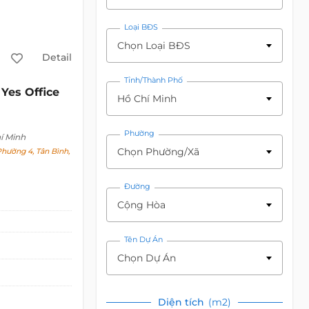
Loại BĐS
Chọn Loại BĐS
Detail
Tỉnh/Thành Phố
Yes Office
c
Hồ Chí Minh
Phường
í Minh
Chọn Phường/Xã
hường 4, Tân Bình,
Đường
Cộng Hòa
Tên Dự Án
Chọn Dự Án
Diện tích
(m2)