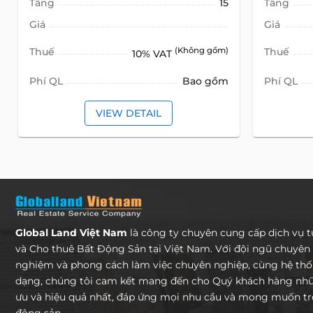
Tầng
15
Tầng
Giá
Giá
Thuế
(Không gồm)
Thuế
10% VAT
Phí QL
Bao gồm
Phí QL
VIEW DETAIL
Global Land Việt Nam
là công ty chuyên cung cấp dịch vụ 
và Cho thuê Bất Động Sản tại Việt Nam. Với đội ngũ chuyên 
nghiệm và phong cách làm việc chuyên nghiệp, cùng hệ th
dạng, chúng tôi cam kết mang đến cho Quý khách hàng nhữn
ưu và hiệu quả nhất, đáp ứng mọi nhu cầu và mong muốn tro
động sản.