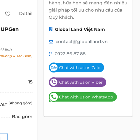
hàng, hứa hẹn sẽ mang đến nhiều
giải pháp tối ưu cho nhu cầu của
Detail
Quý khách.
UPGen
c
Global Land Việt Nam
contact@globalland.vn
í Minh
0922 86 87 88
hường 4, Tân Bình,
Chat with us on Zalo
15
Chat with us on Viber
Chat with us on WhatsApp
(Không gồm)
 VAT
Bao gồm
IL