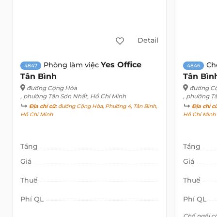
Detail
Yes Office
Phòng làm việc
Ch
4847
4846
Tân Bình
Tân Bìn
đường Cộng Hòa
đường C
, phường Tân Sơn Nhất, Hồ Chí Minh
, phường T
Địa chỉ cũ:
đường Cộng Hòa, Phường 4, Tân Bình,
Địa chỉ c
Hồ Chí Minh
Hồ Chí Minh
Tầng
Tầng
Giá
Giá
Thuế
Thuế
Phí QL
Phí QL
Chổ ngồi c