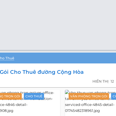
Cho Thuê
 Gói Cho Thuê đường Cộng Hòa
HIỂN THỊ
12
G TRỌN GÓI
CHO THUÊ
VĂN PHÒNG TRỌN GÓI
C