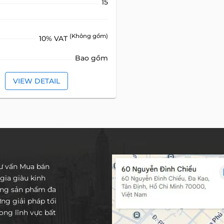
15
(Không gồm)
10% VAT
Bao gồm
VIEW DETAIL
tư vấn Mua bán
gia giàu kinh
ống sản phẩm đa
g giải pháp tối
ng lĩnh vực bất