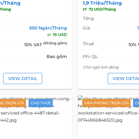
n/Tháng
1,9 Triệu/Tháng
Tháng
72 USD/Tháng
Tầng
500 Ngàn/Tháng
Giá
19 USD
(Không gồm)
Thuế
10% VAT
10%
Bao gồm
Phí QL
Chổ ngồi linh động
VIEW DETAIL
VIEW DETA
G TRỌN GÓI
CHO THUÊ
VĂN PHÒNG TRỌN GÓI
C