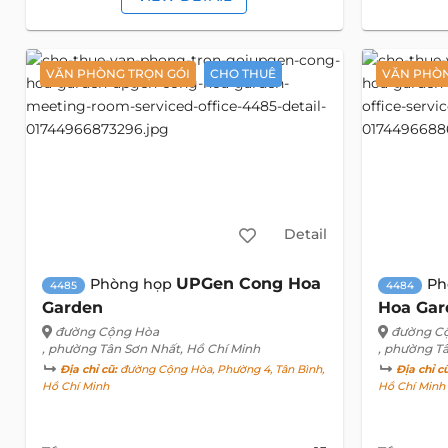
VĂN PHÒNG TRỌN GÓI
CHO THUÊ
VĂN PHÒN
Detail
UPGen Cong Hoa
Phòng họp
Ph
4485
4484
Garden
Hoa Gar
đường Cộng Hòa
đường C
, phường Tân Sơn Nhất, Hồ Chí Minh
, phường T
Địa chỉ cũ:
đường Cộng Hòa, Phường 4, Tân Bình,
Địa chỉ c
Hồ Chí Minh
Hồ Chí Minh