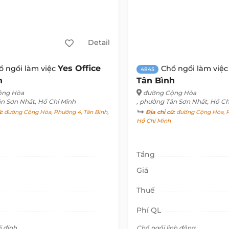
Detail
Yes Office
ổ ngồi làm việc
Chổ ngồi làm việ
4845
h
Tân Bình
ộng Hòa
đường Cộng Hòa
ân Sơn Nhất, Hồ Chí Minh
, phường Tân Sơn Nhất, Hồ Ch
ũ:
đường Cộng Hòa, Phường 4, Tân Bình,
Địa chỉ cũ:
đường Cộng Hòa, P
Hồ Chí Minh
Tầng
Giá
Thuế
Phí QL
ố định
Chổ ngồi linh động