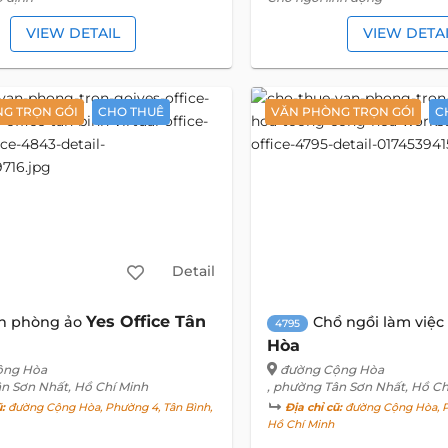
VIEW DETAIL
VIEW DETA
G TRỌN GÓI
CHO THUÊ
VĂN PHÒNG TRỌN GÓI
C
Detail
Yes Office Tân
n phòng ảo
Chổ ngồi làm việc
4795
Hòa
ộng Hòa
đường Cộng Hòa
ân Sơn Nhất, Hồ Chí Minh
, phường Tân Sơn Nhất, Hồ Ch
ũ:
đường Cộng Hòa, Phường 4, Tân Bình,
Địa chỉ cũ:
đường Cộng Hòa, P
Hồ Chí Minh