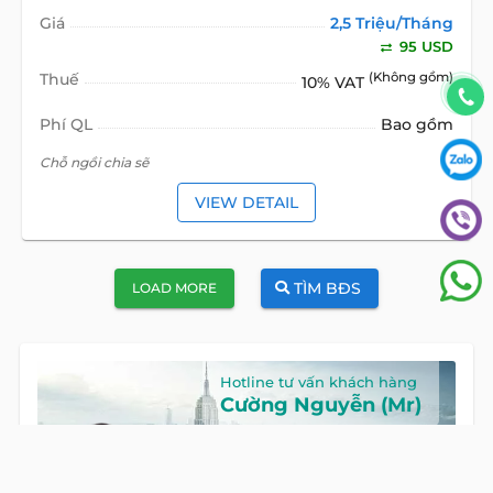
Giá
2,5 Triệu/Tháng
95 USD
Thuế
(Không gồm)
10% VAT
Phí QL
Bao gồm
Chỗ ngồi chia sẽ
VIEW DETAIL
TÌM BĐS
LOAD MORE
Hotline tư vấn khách hàng
Cường Nguyễn (Mr)
HOTLINE
0922 86 87 88