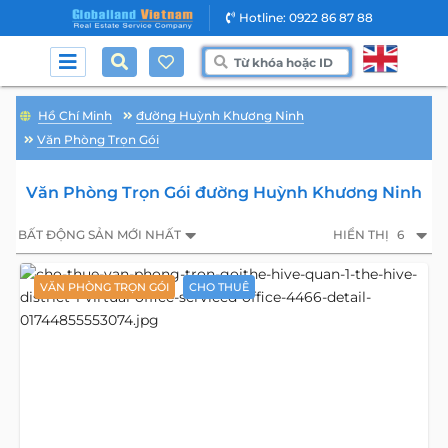
Hotline: 0922 86 87 88
Hồ Chí Minh
đường Huỳnh Khương Ninh
Văn Phòng Trọn Gói
Văn Phòng Trọn Gói đường Huỳnh Khương Ninh
BẤT ĐỘNG SẢN MỚI NHẤT
HIỂN THỊ
6
VĂN PHÒNG TRỌN GÓI
CHO THUÊ