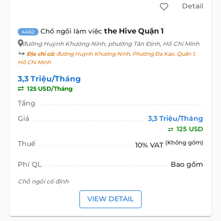
Detail
the Hive Quận 1
Chổ ngồi làm việc
4462
đường Huỳnh Khương Ninh
, phường Tân Định, Hồ Chí Minh
Địa chỉ cũ:
đường Huỳnh Khương Ninh, Phường Đa Kao, Quận 1,
Hồ Chí Minh
3,3 Triệu/Tháng
125 USD/Tháng
Tầng
Giá
3,3 Triệu/Tháng
125 USD
Thuế
(Không gồm)
10% VAT
Phí QL
Bao gồm
Chỗ ngồi cố định
VIEW DETAIL