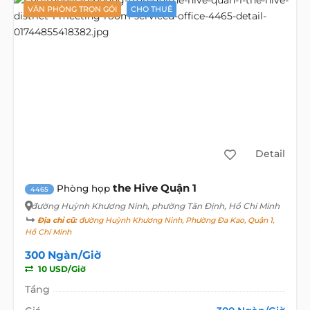
VĂN PHÒNG TRỌN GÓI
CHO THUÊ
Detail
the Hive Quận 1
Phòng họp
4465
đường Huỳnh Khương Ninh
, phường Tân Định, Hồ Chí Minh
Địa chỉ cũ:
đường Huỳnh Khương Ninh, Phường Đa Kao, Quận 1,
Hồ Chí Minh
300 Ngàn/Giờ
10 USD/Giờ
Tầng