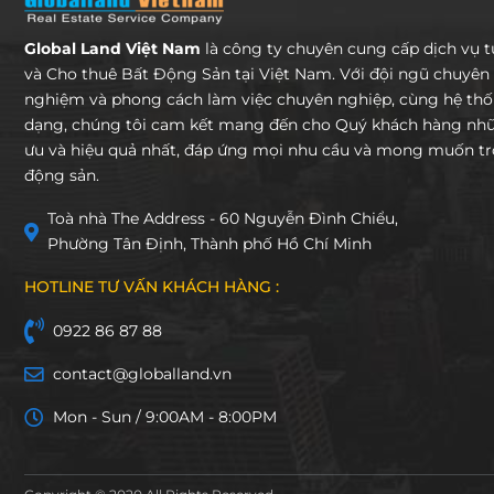
Global Land Việt Nam
là công ty chuyên cung cấp dịch vụ 
và Cho thuê Bất Động Sản tại Việt Nam. Với đội ngũ chuyên 
nghiệm và phong cách làm việc chuyên nghiệp, cùng hệ th
dạng, chúng tôi cam kết mang đến cho Quý khách hàng nhữn
ưu và hiệu quả nhất, đáp ứng mọi nhu cầu và mong muốn tro
động sản.
Toà nhà The Address - 60 Nguyễn Đình Chiểu,
Phường Tân Định, Thành phố Hồ Chí Minh
HOTLINE TƯ VẤN KHÁCH HÀNG :
0922 86 87 88
contact@globalland.vn
Mon - Sun / 9:00AM - 8:00PM