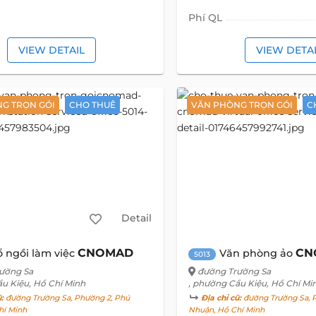
Phí QL
VIEW DETAIL
VIEW DETA
G TRỌN GÓI
CHO THUÊ
VĂN PHÒNG TRỌN GÓI
C
Detail
CNOMAD
CN
 ngồi làm việc
Văn phòng ảo
5013
ường Sa
đường Trường Sa
ầu Kiệu, Hồ Chí Minh
, phường Cầu Kiệu, Hồ Chí Mi
ũ:
đường Trường Sa, Phường 2, Phú
Địa chỉ cũ:
đường Trường Sa, 
hí Minh
Nhuận, Hồ Chí Minh