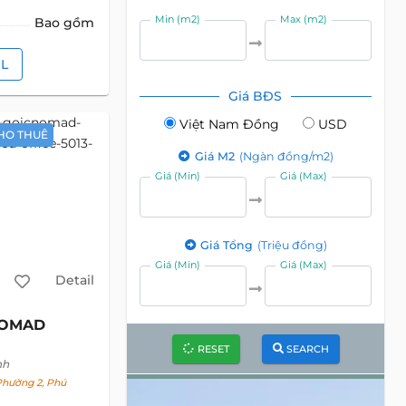
Min (m2)
Max (m2)
Bao gồm
IL
Giá BĐS
Việt Nam Đồng
USD
HO THUÊ
Giá M2
(Ngàn đồng/m2)
Giá (Min)
Giá (Max)
Giá Tổng
(Triệu đồng)
Giá (Min)
Giá (Max)
Detail
OMAD
RESET
SEARCH
nh
Phường 2, Phú