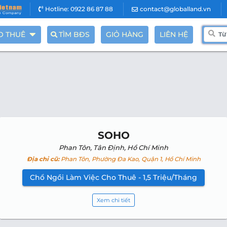
Hotline: 0922 86 87 88
contact@globalland.vn
O THUÊ
TÌM BĐS
GIỎ HÀNG
LIÊN HỆ
SOHO
Phan Tôn, Tân Định, Hồ Chí Minh
Địa chỉ cũ:
Phan Tôn, Phường Đa Kao, Quận 1, Hồ Chí Minh
Chổ Ngồi Làm Việc Cho Thuê - 1,5 Triệu/Tháng
Xem chi tiết