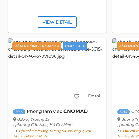
VIEW DETAIL
VĂN PHÒNG TRỌN GÓI
CHO THUÊ
VĂN PHÒN
Detail
CNOMAD
Phòng làm việc
Chổ
5015
5014
đường Trường Sa
đường Tr
, phường Cầu Kiệu, Hồ Chí Minh
, phường C
Địa chỉ cũ:
đường Trường Sa, Phường 2, Phú
Địa chỉ c
Nhuận, Hồ Chí Minh
Nhuận, Hồ C