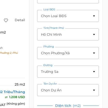
Loại BĐS
Chọn Loại BĐS
Detail
Tỉnh/Thành Phố
 m2
Hồ Chí Minh
Phường
nh
Chọn Phường/Xã
Phường 2, Phú
Đường
Trường Sa
Tên Dự Án
25 m2
Chọn Dự Án
32 Triệu/Tháng
1.208 USD
(Không gồm)
 VAT
Diện tích
(m2)