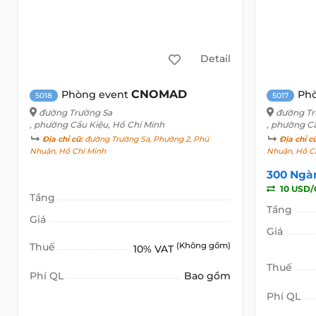
Detail
CNOMAD
Phòng event
Ph
5018
5017
đường Trường Sa
đường Tr
, phường Cầu Kiệu, Hồ Chí Minh
, phường C
Địa chỉ cũ:
đường Trường Sa, Phường 2, Phú
Địa chỉ c
Nhuận, Hồ Chí Minh
Nhuận, Hồ C
300 Ngà
10 USD/
Tầng
Tầng
Giá
Giá
Thuế
(Không gồm)
10% VAT
Thuế
Phí QL
Bao gồm
Phí QL