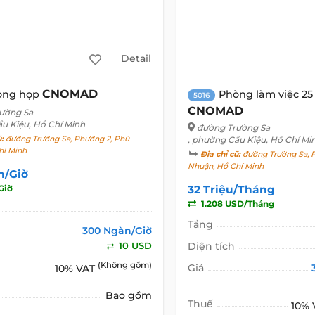
Detail
CNOMAD
òng họp
Phòng làm việc 25
5016
CNOMAD
ường Sa
ầu Kiệu, Hồ Chí Minh
đường Trường Sa
ũ:
đường Trường Sa, Phường 2, Phú
, phường Cầu Kiệu, Hồ Chí Mi
hí Minh
Địa chỉ cũ:
đường Trường Sa, 
Nhuận, Hồ Chí Minh
n/Giờ
Giờ
32 Triệu/Tháng
1.208 USD/Tháng
Tầng
300 Ngàn/Giờ
10 USD
Diện tích
(Không gồm)
Giá
10% VAT
Bao gồm
Thuế
10%