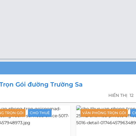
Trọn Gói đường Trường Sa
HIỂN THỊ
12
G TRỌN GÓI
CHO THUÊ
VĂN PHÒNG TRỌN GÓI
C