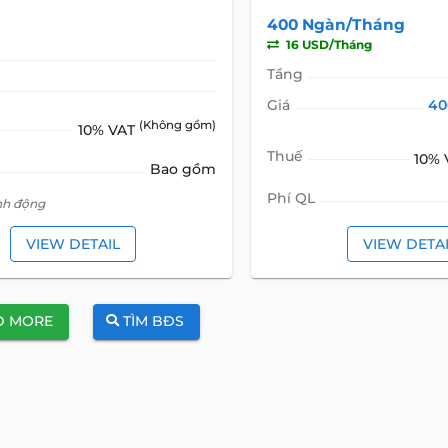
400 Ngàn/Tháng
16 USD/Tháng
Tầng
Giá
40
(Không gồm)
10% VAT
Thuế
10%
Bao gồm
Phí QL
inh động
VIEW DETAIL
VIEW DETA
D MORE
TÌM BĐS