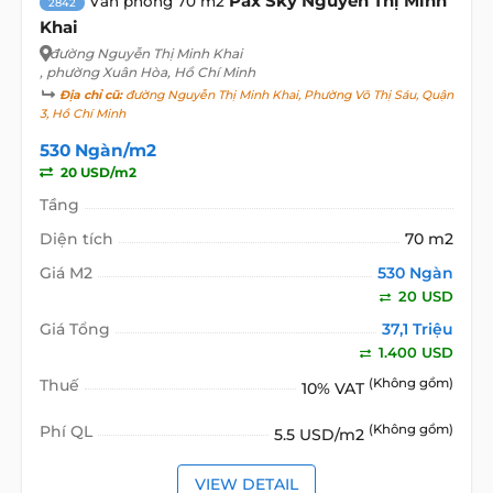
Pax Sky Nguyễn Thị Minh
Văn phòng 70 m2
2842
Khai
đường Nguyễn Thị Minh Khai
, phường Xuân Hòa, Hồ Chí Minh
Địa chỉ cũ:
đường Nguyễn Thị Minh Khai, Phường Võ Thị Sáu, Quận
3, Hồ Chí Minh
530 Ngàn/m2
20 USD/m2
Tầng
Diện tích
70 m2
Giá M2
530 Ngàn
20 USD
Giá Tổng
37,1 Triệu
1.400 USD
Thuế
(Không gồm)
10% VAT
Phí QL
(Không gồm)
5.5 USD/m2
VIEW DETAIL