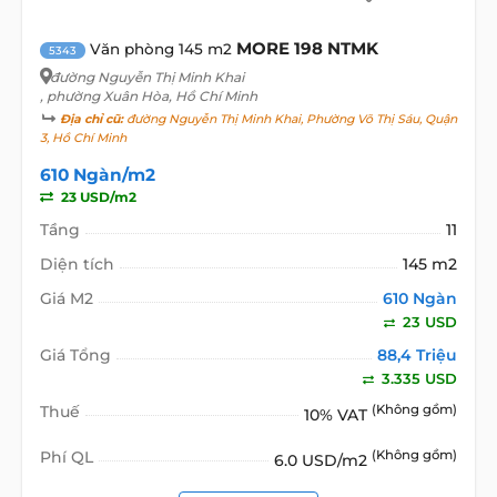
MORE 198 NTMK
Văn phòng 145 m2
5343
đường Nguyễn Thị Minh Khai
, phường Xuân Hòa, Hồ Chí Minh
Địa chỉ cũ:
đường Nguyễn Thị Minh Khai, Phường Võ Thị Sáu, Quận
3, Hồ Chí Minh
610 Ngàn/m2
23 USD/m2
Tầng
11
Diện tích
145 m2
Giá M2
610 Ngàn
23 USD
Giá Tổng
88,4 Triệu
3.335 USD
Thuế
(Không gồm)
10% VAT
Phí QL
(Không gồm)
6.0 USD/m2