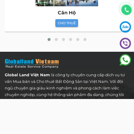
Căn Hộ
CHO THUÊ
Global Land Việt Nam
là công ty chuyên cung cấp dịch vụ tư
vấn Mua bán và Cho thuê Bất Động Sản tại Việt Nam. Với đội
ngũ chuyên gia giàu kinh nghiệm và phong cách làm việc
chuyên nghiệp, cùng hệ thống sản phẩm đa dạng, chúng tôi
cam kết mang đến cho Quý khách hàng những giải pháp tối
ưu và hiệu quả nhất, đáp ứng mọi nhu cầu và mong muốn
trong lĩnh vực bất động sản.
Toà nhà The Address - 60 Nguyễn Đình Chiểu,
Phường Tân Định, Thành phố Hồ Chí Minh