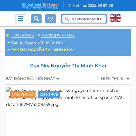
Hotline: 0922 86 87 88
Hồ Chí Minh
phường Xuân Hòa
đường Nguyễn Thị Minh Khai
PAX SKY NGUYỄN THỊ MINH KHAI
Pax Sky Nguyễn Thị Minh Khai
BẤT ĐỘNG SẢN MỚI NHẤT
HIỂN THỊ
6
VĂN PHÒNG
CHO THUÊ