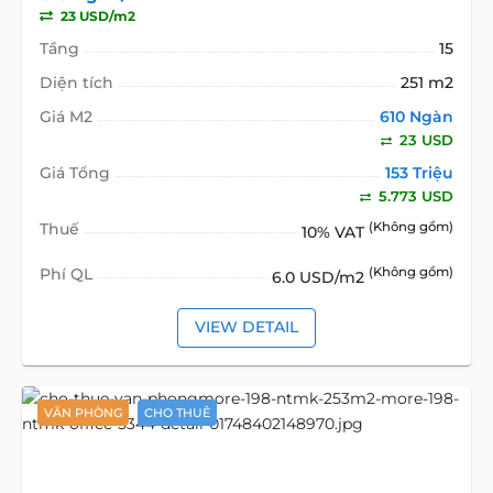
23 USD/m2
Tầng
15
Diện tích
251 m2
Giá M2
610 Ngàn
23 USD
Giá Tổng
153 Triệu
5.773 USD
Thuế
(Không gồm)
10% VAT
Phí QL
(Không gồm)
6.0 USD/m2
VIEW DETAIL
VĂN PHÒNG
CHO THUÊ