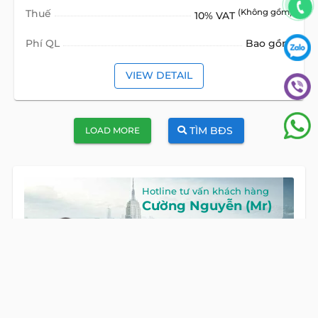
Thuế
(Không gồm)
10% VAT
Phí QL
Bao gồm
VIEW DETAIL
TÌM BĐS
LOAD MORE
Hotline tư vấn khách hàng
Cường Nguyễn (Mr)
HOTLINE
0922 86 87 88
GỌI NGAY