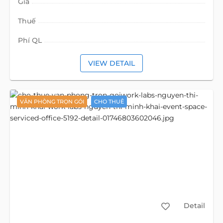
Giá
Thuế
Phí QL
VIEW DETAIL
VĂN PHÒNG TRỌN GÓI
CHO THUÊ
Detail