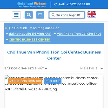
Hotline: 0922 86 87 88
Hồ Chí Minh
phường Xuân Hòa
đường Nguyễn Thị Minh Khai
Văn Phòng Trọn Gói Cho Thuê
CENTEC BUSINESS CENTER
Cho Thuê Văn Phòng Trọn Gói Centec Business
Center
BẤT ĐỘNG SẢN MỚI NHẤT
HIỂN THỊ
6
VĂN PHÒNG TRỌN GÓI
CHO THUÊ