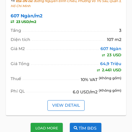
Địa chỉ cũ:
đường Nguyễn Đình Chiểu, Phường Võ Thị Sáu, Quận 3,
Hồ Chí Minh
607 Ngàn/m2
23 USD/m2
Tầng
3
Diện tích
107 m2
Giá M2
607 Ngàn
23 USD
Giá Tổng
64,9 Triệu
2.461 USD
Thuế
(Không gồm)
10% VAT
Phí QL
(Không gồm)
6.0 USD/m2
VIEW DETAIL
TÌM BĐS
LOAD MORE