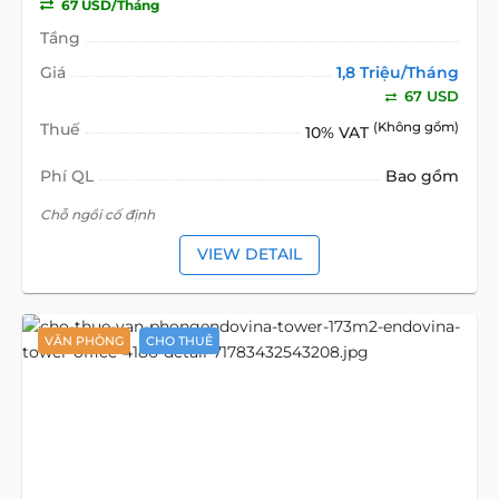
67 USD/Tháng
Tầng
Giá
1,8 Triệu/Tháng
67 USD
Thuế
(Không gồm)
10% VAT
Phí QL
Bao gồm
Chỗ ngồi cố định
VIEW DETAIL
VĂN PHÒNG
CHO THUÊ