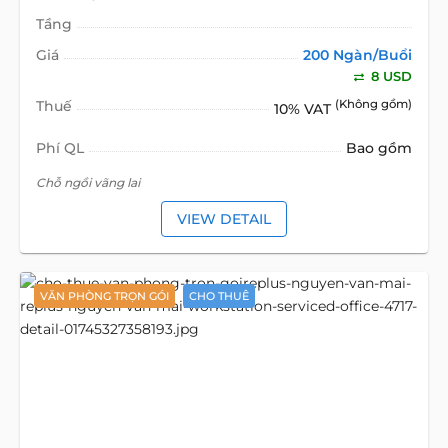
Tầng
Giá
200 Ngàn/Buổi
8 USD
Thuế
(Không gồm)
10% VAT
Phí QL
Bao gồm
Chỗ ngồi vãng lai
VIEW DETAIL
VĂN PHÒNG TRỌN GÓI
CHO THUÊ