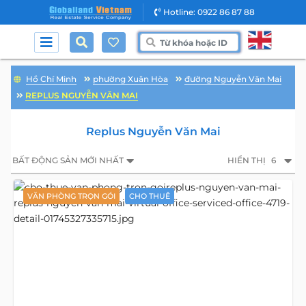
Hotline: 0922 86 87 88
Hồ Chí Minh
phường Xuân Hòa
đường Nguyễn Văn Mai
REPLUS NGUYỄN VĂN MAI
Replus Nguyễn Văn Mai
BẤT ĐỘNG SẢN MỚI NHẤT
HIỂN THỊ
6
VĂN PHÒNG TRỌN GÓI
CHO THUÊ