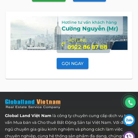
Hotline tư vấn khách hàng
Cường Nguyễn (Mr)
HOTLINE
0922 86 87 88
GỌI NGAY
Global Land Việt Nam
là công ty chuyên cung cấp dịch vụ tư
vấn Mua bán và Cho thuê Bất Động Sản tại Việt Nam. Với đội
ngũ chuyên gia giàu kinh nghiệm và phong cách làm việc
chuyên nghiệp, cùng hệ thống sản phẩm đa dạng, chúng tôi