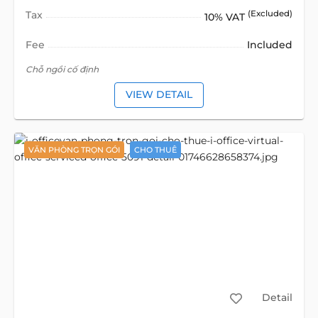
Tax
(Excluded)
10% VAT
Fee
Included
Chỗ ngồi cố định
VIEW DETAIL
VĂN PHÒNG TRỌN GÓI
CHO THUÊ
Detail