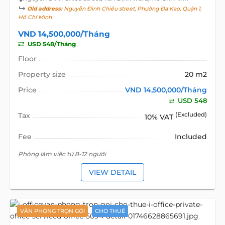
Old address:
Nguyễn Đình Chiểu street, Phường Đa Kao, Quận 1,
Hồ Chí Minh
VND 14,500,000/Tháng
USD 548/Tháng
Floor
Property size
20 m2
Price
VND 14,500,000/Tháng
USD 548
Tax
(Excluded)
10% VAT
Fee
Included
Phòng làm việc từ 8-12 người
VIEW DETAIL
VĂN PHÒNG TRỌN GÓI
CHO THUÊ