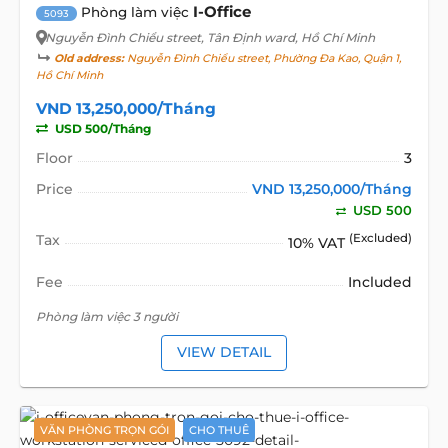
I-Office
Phòng làm việc
5093
Nguyễn Đình Chiểu street
, Tân Định ward, Hồ Chí Minh
Old address:
Nguyễn Đình Chiểu street, Phường Đa Kao, Quận 1,
Hồ Chí Minh
VND 13,250,000/Tháng
USD 500/Tháng
Floor
3
Price
VND 13,250,000/Tháng
USD 500
Tax
(Excluded)
10% VAT
Fee
Included
Phòng làm việc 3 người
VIEW DETAIL
VĂN PHÒNG TRỌN GÓI
CHO THUÊ