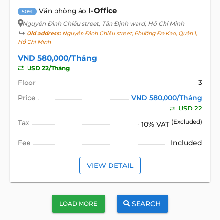
I-Office
Văn phòng ảo
5091
Nguyễn Đình Chiểu street
, Tân Định ward, Hồ Chí Minh
Old address:
Nguyễn Đình Chiểu street, Phường Đa Kao, Quận 1,
Hồ Chí Minh
VND 580,000/Tháng
USD 22/Tháng
Floor
3
Price
VND 580,000/Tháng
USD 22
Tax
(Excluded)
10% VAT
Fee
Included
VIEW DETAIL
SEARCH
LOAD MORE