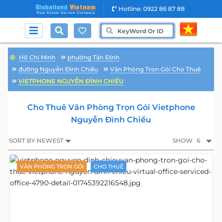
Hotline: 0922 86 87 88
Hồ Chí Minh
phường Tân Định
đường Nguyễn Đình Chiểu
Văn Phòng Trọn Gói Cho Thuê
VIETPHONE NGUYỄN ĐÌNH CHIỂU
Cho Thuê Văn Phòng Trọn Gói Vietphone
Nguyễn Đình Chiểu
SORT BY NEWEST
SHOW
6
VĂN PHÒNG TRỌN GÓI
CHO THUÊ