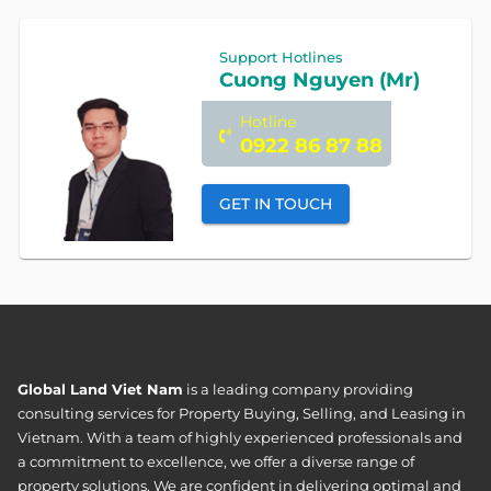
Support Hotlines
Cuong Nguyen (Mr)
Hotline
0922 86 87 88
GET IN TOUCH
Global Land Viet Nam
is a leading company providing
consulting services for Property Buying, Selling, and Leasing in
Vietnam. With a team of highly experienced professionals and
a commitment to excellence, we offer a diverse range of
property solutions. We are confident in delivering optimal and