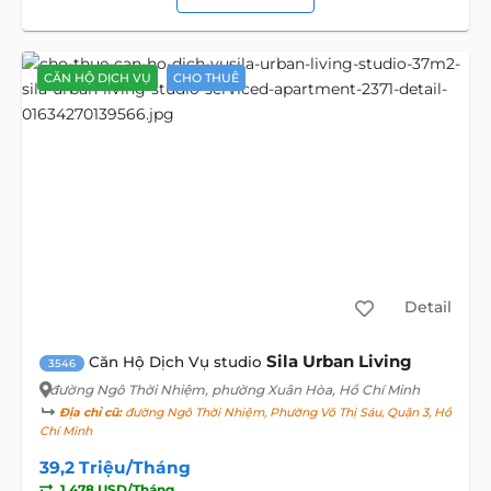
CĂN HỘ DỊCH VỤ
CHO THUÊ
Detail
Sila Urban Living
Căn Hộ Dịch Vụ studio
3546
đường Ngô Thời Nhiệm
, phường Xuân Hòa, Hồ Chí Minh
Địa chỉ cũ:
đường Ngô Thời Nhiệm, Phường Võ Thị Sáu, Quận 3, Hồ
Chí Minh
39,2 Triệu/Tháng
1.478 USD/Tháng