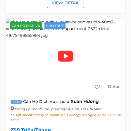
VIEW DETAIL
CĂN HỘ DỊCH VỤ
CHO THUÊ
Detail
Xuân Hương
Căn Hộ Dịch Vụ studio
3184
đường Lê Thánh Tôn
, phường Sài Gòn, Hồ Chí Minh
Địa chỉ cũ:
đường Lê Thánh Tôn, Phường Bến Nghé, Quận 1, Hồ Chí
Minh
23,9 Triệu/Tháng