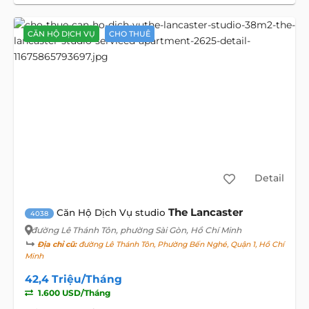
CĂN HỘ DỊCH VỤ
CHO THUÊ
Detail
The Lancaster
Căn Hộ Dịch Vụ studio
4038
đường Lê Thánh Tôn
, phường Sài Gòn, Hồ Chí Minh
Địa chỉ cũ:
đường Lê Thánh Tôn, Phường Bến Nghé, Quận 1, Hồ Chí
Minh
42,4 Triệu/Tháng
1.600 USD/Tháng