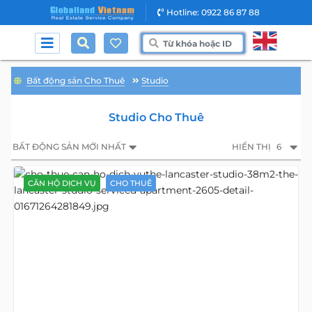
Hotline: 0922 86 87 88
Bất động sản Cho Thuê
Studio
Studio Cho Thuê
BẤT ĐỘNG SẢN MỚI NHẤT
HIỂN THỊ
6
CĂN HỘ DỊCH VỤ
CHO THUÊ