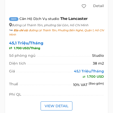
Detail
The Lancaster
Căn Hộ Dịch Vụ studio
3011
đường Lê Thánh Tôn
, phường Sài Gòn, Hồ Chí Minh
Địa chỉ cũ:
đường Lê Thánh Tôn, Phường Bến Nghé, Quận 1, Hồ Chí
Minh
45,1 Triệu/Tháng
1.700 USD/Tháng
Số phòng ngủ
Studio
Diện tích
38 m2
Giá
45,1 Triệu/Tháng
1.700 USD
Thuế
(Bao gồm)
10% VAT
Phí QL
VIEW DETAIL