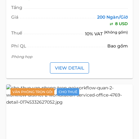
Tầng
Giá
200 Ngàn/Giờ
8 USD
Thuế
(Không gồm)
10% VAT
Phí QL
Bao gồm
Phòng họp
VIEW DETAIL
VĂN PHÒNG TRỌN GÓI
CHO THUÊ