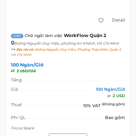
Detail
WorkFlow Quận 2
Chổ ngồi làm việc
4767
đường Nguyễn Duy Hiệu
, phường An Khánh, Hồ Chí Minh
Địa chỉ cũ:
đường Nguyễn Duy Hiệu, Phường Thảo Điền, Quận 2,
Hồ Chí Minh
100 Ngàn/Giờ
2 USD/Giờ
Tầng
Giá
100 Ngàn/Giờ
2 USD
Thuế
(Không gồm)
10% VAT
Phí QL
Bao gồm
Focus ​Space