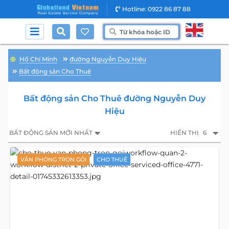
Hotline: 0922 86 87 88
Hồ Chí Minh
đường Nguyễn Duy Hiệu
Bất động sản Cho Thuê
Bất động sản Cho Thuê đường Nguyễn Duy
Hiệu
BẤT ĐỘNG SẢN MỚI NHẤT
HIỂN THỊ
6
VĂN PHÒNG TRỌN GÓI
CHO THUÊ