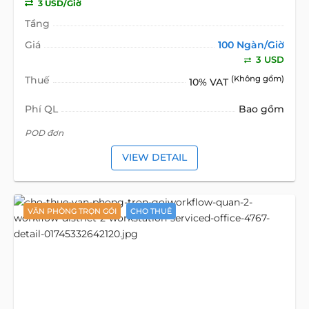
3 USD/Giờ
Tầng
Giá
100 Ngàn/Giờ
3 USD
Thuế
(Không gồm)
10% VAT
Phí QL
Bao gồm
POD đơn
VIEW DETAIL
VĂN PHÒNG TRỌN GÓI
CHO THUÊ