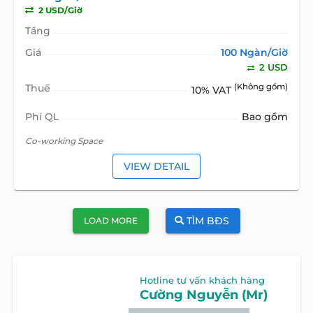
2 USD/Giờ
Tầng
Giá
100 Ngàn/Giờ
2 USD
Thuế
(Không gồm)
10% VAT
Phí QL
Bao gồm
Co-working ​Space
VIEW DETAIL
TÌM BĐS
LOAD MORE
Hotline tư vấn khách hàng
Cường Nguyễn (Mr)