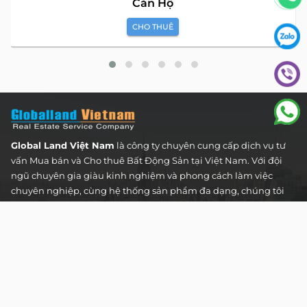
Căn Hộ
CHO THUÊ
Global Land Việt Nam
là công ty chuyên cung cấp dịch vụ tư
vấn Mua bán và Cho thuê Bất Động Sản tại Việt Nam. Với đội
ngũ chuyên gia giàu kinh nghiệm và phong cách làm việc
chuyên nghiệp, cùng hệ thống sản phẩm đa dạng, chúng tôi
cam kết mang đến cho Quý khách hàng những giải pháp tối
ưu và hiệu quả nhất, đáp ứng mọi nhu cầu và mong muốn
trong lĩnh vực bất động sản.
Toà nhà The Address - 60 Nguyễn Đình Chiểu,
Phường Tân Định, Thành phố Hồ Chí Minh
HOTLINE TƯ VẤN KHÁCH HÀNG :