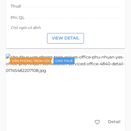
Thuế
Phí QL
Chổ ngồi cố định
VIEW DETAIL
VĂN PHÒNG TRỌN GÓI
CHO THUÊ
Detail