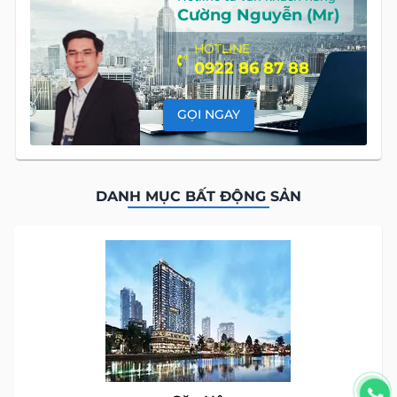
Cường Nguyễn (Mr)
HOTLINE
0922 86 87 88
GỌI NGAY
DANH MỤC BẤT ĐỘNG SẢN