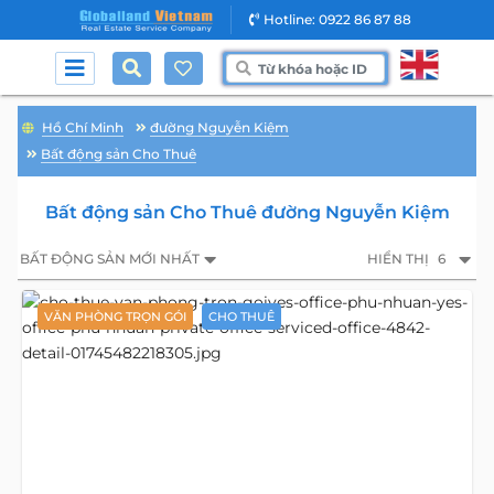
Hotline: 0922 86 87 88
Hồ Chí Minh
đường Nguyễn Kiệm
Bất động sản Cho Thuê
Bất động sản Cho Thuê đường Nguyễn Kiệm
BẤT ĐỘNG SẢN MỚI NHẤT
HIỂN THỊ
6
VĂN PHÒNG TRỌN GÓI
CHO THUÊ