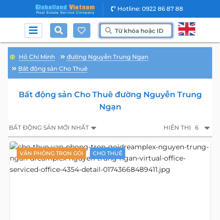
Hotline: 0922 86 87 88
Hồ Chí Minh
đường Nguyễn Trung Ngạn
Bất động sản Cho Thuê
Bất động sản Cho Thuê đường Nguyễn Trung
Ngạn
BẤT ĐỘNG SẢN MỚI NHẤT
HIỂN THỊ
6
VĂN PHÒNG TRỌN GÓI
CHO THUÊ