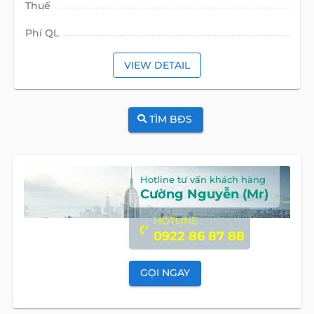
Thuế
Phí QL
VIEW DETAIL
TÌM BĐS
Hotline tư vấn khách hàng
Cường Nguyễn (Mr)
HOTLINE
0922 86 87 88
GỌI NGAY