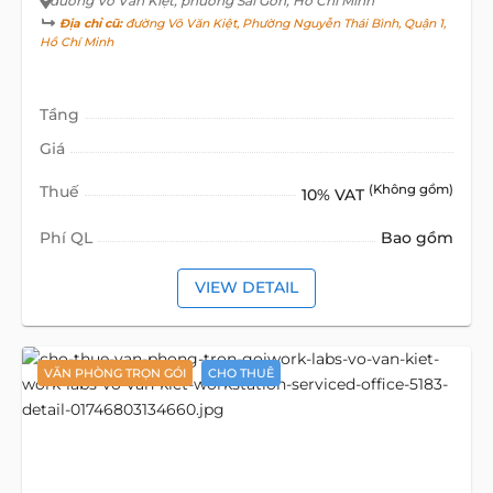
đường Võ Văn Kiệt
, phường Sài Gòn, Hồ Chí Minh
Địa chỉ cũ:
đường Võ Văn Kiệt, Phường Nguyễn Thái Bình, Quận 1,
Hồ Chí Minh
Tầng
Giá
Thuế
(Không gồm)
10% VAT
Phí QL
Bao gồm
VIEW DETAIL
VĂN PHÒNG TRỌN GÓI
CHO THUÊ