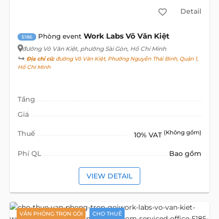
Detail
Work Labs Võ Văn Kiệt
Phòng event
5186
đường Võ Văn Kiệt
, phường Sài Gòn, Hồ Chí Minh
Địa chỉ cũ:
đường Võ Văn Kiệt, Phường Nguyễn Thái Bình, Quận 1,
Hồ Chí Minh
Tầng
Giá
Thuế
(Không gồm)
10% VAT
Phí QL
Bao gồm
VIEW DETAIL
VĂN PHÒNG TRỌN GÓI
CHO THUÊ