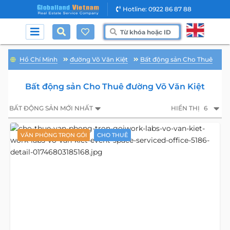
Hotline: 0922 86 87 88
Hồ Chí Minh
đường Võ Văn Kiệt
Bất động sản Cho Thuê
Bất động sản Cho Thuê đường Võ Văn Kiệt
BẤT ĐỘNG SẢN MỚI NHẤT
HIỂN THỊ
6
VĂN PHÒNG TRỌN GÓI
CHO THUÊ