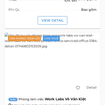
10% VAT
Phí QL
Bao gồm
VIEW DETAIL
VĂN PHÒNG TRỌN GÓI
CHO THUÊ
Detail
Work Labs Võ Văn Kiệt
Phòng làm việc
5184