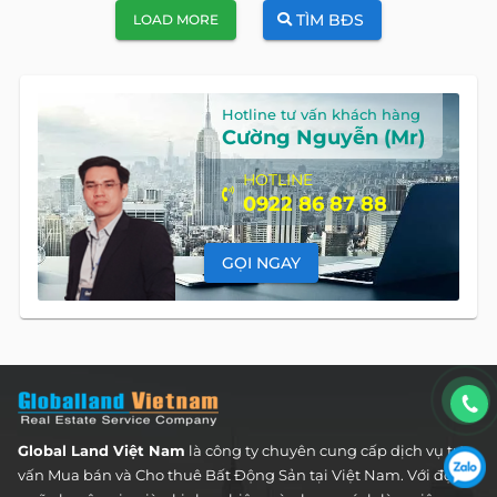
TÌM BĐS
LOAD MORE
Hotline tư vấn khách hàng
Cường Nguyễn (Mr)
HOTLINE
0922 86 87 88
GỌI NGAY
Global Land Việt Nam
là công ty chuyên cung cấp dịch vụ tư
vấn Mua bán và Cho thuê Bất Động Sản tại Việt Nam. Với đội