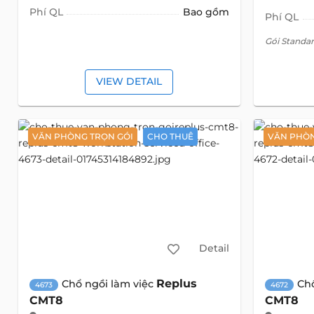
Phí QL
Bao gồm
Phí QL
Gói Standa
VIEW DETAIL
VĂN PHÒNG TRỌN GÓI
CHO THUÊ
VĂN PHÒN
Detail
Replus
Chổ ngồi làm việc
Ch
4673
4672
CMT8
CMT8