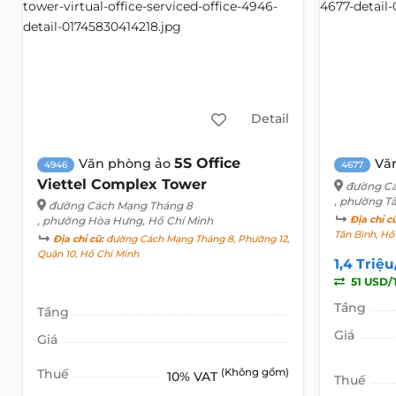
Detail
5S Office
Văn phòng ảo
Vă
4946
4677
Viettel Complex Tower
đường Cá
, phường T
đường Cách Mạng Tháng 8
, phường Hòa Hưng, Hồ Chí Minh
Địa chỉ c
Tân Bình, Hồ
Địa chỉ cũ:
đường Cách Mạng Tháng 8, Phường 12,
Quận 10, Hồ Chí Minh
1,4 Triệ
51 USD/
Tầng
Tầng
Giá
Giá
Thuế
(Không gồm)
10% VAT
Thuế