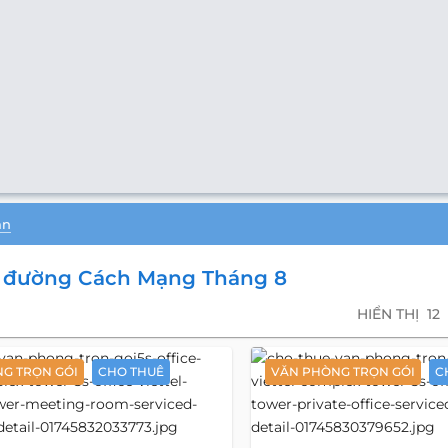
ản
n đường Cách Mạng Tháng 8
HIỂN THỊ
12
G TRỌN GÓI
CHO THUÊ
VĂN PHÒNG TRỌN GÓI
C