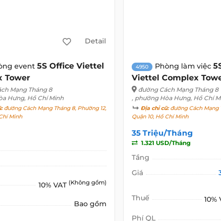
Detail
5S Office Viettel
5
òng event
Phòng làm việc
4950
x Tower
Viettel Complex Tow
ch Mạng Tháng 8
đường Cách Mạng Tháng 8
òa Hưng, Hồ Chí Minh
, phường Hòa Hưng, Hồ Chí M
ũ:
đường Cách Mạng Tháng 8, Phường 12,
Địa chỉ cũ:
đường Cách Mạng T
Chí Minh
Quận 10, Hồ Chí Minh
35 Triệu/Tháng
1.321 USD/Tháng
Tầng
Giá
(Không gồm)
10% VAT
Thuế
10%
Bao gồm
Phí QL