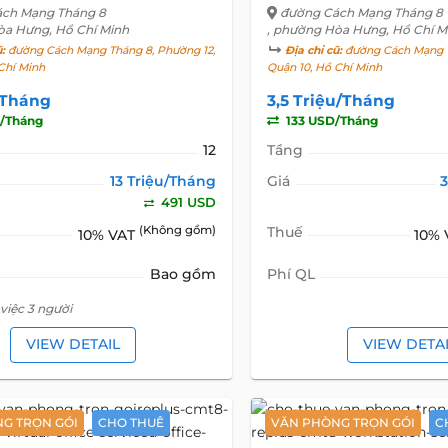
ch Mạng Tháng 8
đường Cách Mạng Tháng 8
òa Hưng, Hồ Chí Minh
, phường Hòa Hưng, Hồ Chí M
ũ:
đường Cách Mạng Tháng 8, Phường 12,
Địa chỉ cũ:
đường Cách Mạng T
Chí Minh
Quận 10, Hồ Chí Minh
/Tháng
3,5 Triệu/Tháng
/Tháng
133 USD/Tháng
12
Tầng
13 Triệu/Tháng
Giá
3
491 USD
(Không gồm)
Thuế
10% VAT
10%
Bao gồm
Phí QL
việc 3 người
VIEW DETAIL
VIEW DETA
G TRỌN GÓI
CHO THUÊ
VĂN PHÒNG TRỌN GÓI
C