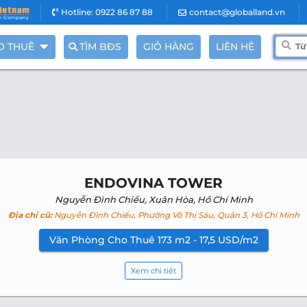
Hotline: 0922 86 87 88
contact@globalland.vn
O THUÊ
TÌM BĐS
GIỎ HÀNG
LIÊN HỆ
ENDOVINA TOWER
Nguyễn Đình Chiểu, Xuân Hòa, Hồ Chí Minh
Địa chỉ cũ:
Nguyễn Đình Chiểu, Phường Võ Thị Sáu, Quận 3, Hồ Chí Minh
Văn Phòng Cho Thuê 173 m2 - 17,5 USD/m2
Xem chi tiết