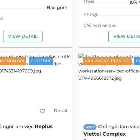
Thuế
10%
Bao gồm
Phí QL
rd
Chỗ ngồi vãng lai
VIEW DETAIL
VIEW DETA
G TRỌN GÓI
CHO THUÊ
VĂN PHÒNG TRỌN GÓI
C
Detail
Replus
ổ ngồi làm việc
Chổ ngồi làm việ
4507
Viettel Complex