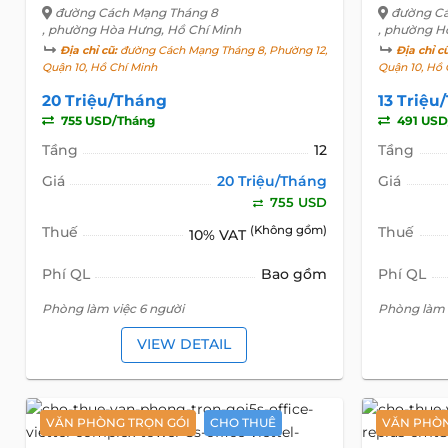
đường Cách Mạng Tháng 8
đường Cá
, phường Hòa Hưng, Hồ Chí Minh
, phường H
Địa chỉ cũ:
đường Cách Mạng Tháng 8, Phường 12,
Địa chỉ c
Quận 10, Hồ Chí Minh
Quận 10, Hồ 
20 Triệu/Tháng
13 Triệu
755 USD/Tháng
491 USD
Tầng
12
Tầng
Giá
20 Triệu/Tháng
Giá
755 USD
Thuế
(Không gồm)
Thuế
10% VAT
Phí QL
Bao gồm
Phí QL
Phòng làm việc 6 người
Phòng làm 
VIEW DETAIL
VĂN PHÒNG TRỌN GÓI
CHO THUÊ
VĂN PHÒN