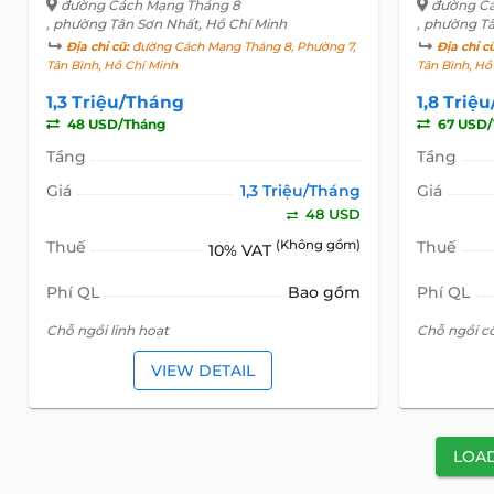
đường Cách Mạng Tháng 8
đường Cá
, phường Tân Sơn Nhất, Hồ Chí Minh
, phường T
Địa chỉ cũ:
đường Cách Mạng Tháng 8, Phường 7,
Địa chỉ c
Tân Bình, Hồ Chí Minh
Tân Bình, Hồ
1,3 Triệu/Tháng
1,8 Triệ
48 USD/Tháng
67 USD/
Tầng
Tầng
Giá
1,3 Triệu/Tháng
Giá
48 USD
Thuế
(Không gồm)
Thuế
10% VAT
Phí QL
Bao gồm
Phí QL
Chỗ ngồi linh hoạt
Chỗ ngồi c
VIEW DETAIL
LOA