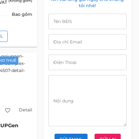
(Không gồm)
 VAT
tôi nhé!
Bao gồm
Tên BĐS
IL
Địa chỉ Email
HO THUÊ
Điện Thoại
Nội dung
Detail
UPGen
c