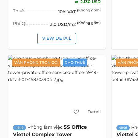
2.130 USD
Thuế
(Không gồm)
10% VAT
Phí QL
(Không gồm)
3.0 USD/m2
VIEW DETAIL
VĂN PHÒNG TRỌN GÓI
CHO THUÊ
VĂN PHÒN
Detail
5S Office
Phòng làm việc
Ph
4949
4948
Viettel Complex Tower
Viettel