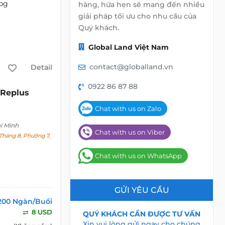
hàng, hứa hẹn sẽ mang đến nhiều
giải pháp tối ưu cho nhu cầu của
Quý khách.
Global Land Việt Nam
contact@globalland.vn
Detail
0922 86 87 88
Replus
Chat with us on Zalo
í Minh
Chat with us on Viber
háng 8, Phường 7,
Chat with us on WhatsApp
GỬI YÊU CẦU
200 Ngàn/Buổi
8 USD
QUÝ KHÁCH CẦN ĐƯỢC TƯ VẤN
Xin vui lòng gửi ngay cho chúng