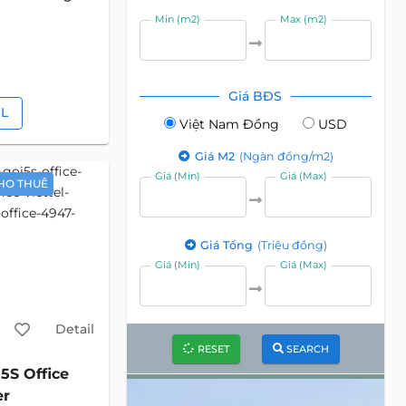
Min (m2)
Max (m2)
Giá BĐS
IL
Việt Nam Đồng
USD
Giá M2
(Ngàn đồng/m2)
Giá (Min)
Giá (Max)
HO THUÊ
Giá Tổng
(Triệu đồng)
Giá (Min)
Giá (Max)
Detail
RESET
SEARCH
5S Office
c
er