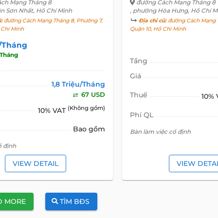
ch Mạng Tháng 8
đường Cách Mạng Tháng 8
ân Sơn Nhất, Hồ Chí Minh
, phường Hòa Hưng, Hồ Chí M
ũ:
đường Cách Mạng Tháng 8, Phường 7,
Địa chỉ cũ:
đường Cách Mạng T
 Chí Minh
Quận 10, Hồ Chí Minh
u/Tháng
Tháng
Tầng
Giá
1,8 Triệu/Tháng
67 USD
Thuế
10%
(Không gồm)
10% VAT
Phí QL
Bao gồm
Bàn làm việc cố định
ố định
VIEW DETAIL
VIEW DETA
D MORE
TÌM BĐS