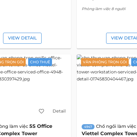
Phòng làm việc 8 người
VIEW DETAIL
VIEW DETA
G TRỌN GÓI
CHO THUÊ
VĂN PHÒNG TRỌN GÓI
C
Detail
5S Office
òng làm việc
Chổ ngồi làm việ
4947
 Complex Tower
Viettel Complex Tow