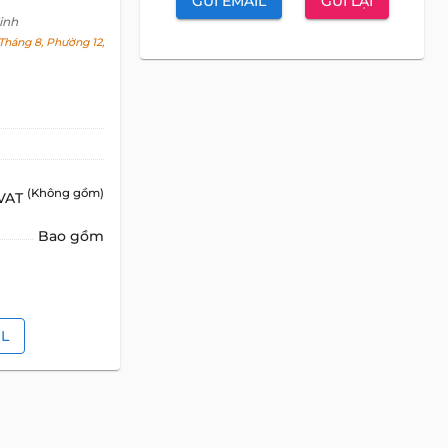
GỬI EMAIL
GỬI LẠI
inh
háng 8, Phường 12,
(Không gồm)
 VAT
Bao gồm
IL