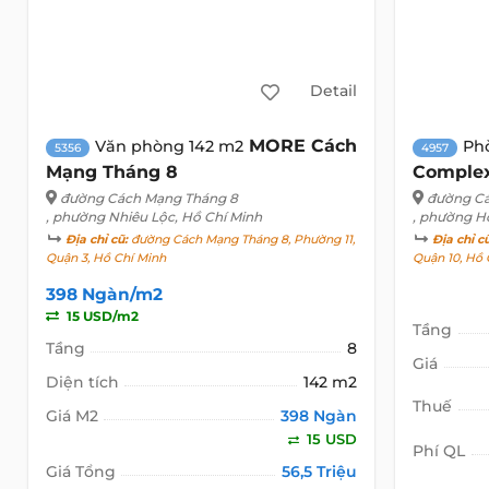
Detail
MORE Cách
Văn phòng 142 m2
Ph
5356
4957
Mạng Tháng 8
Comple
đường Cách Mạng Tháng 8
đường Cá
, phường Nhiêu Lộc, Hồ Chí Minh
, phường H
Địa chỉ cũ:
đường Cách Mạng Tháng 8, Phường 11,
Địa chỉ c
Quận 3, Hồ Chí Minh
Quận 10, Hồ 
398 Ngàn/m2
15 USD/m2
Tầng
Tầng
8
Giá
Diện tích
142 m2
Thuế
Giá M2
398 Ngàn
15 USD
Phí QL
Giá Tổng
56,5 Triệu