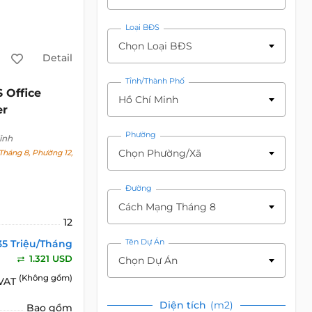
Loại BĐS
Chọn Loại BĐS
Detail
Tỉnh/Thành Phố
S Office
Hồ Chí Minh
er
Phường
inh
Chọn Phường/Xã
háng 8, Phường 12,
Đường
Cách Mạng Tháng 8
12
Tên Dự Án
35 Triệu/Tháng
1.321 USD
Chọn Dự Án
(Không gồm)
 VAT
Diện tích
(m2)
Bao gồm