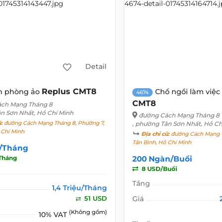
Detail
Replus CMT8
n phòng ảo
Chổ ngồi làm việc
4674
CMT8
ch Mạng Tháng 8
ân Sơn Nhất, Hồ Chí Minh
đường Cách Mạng Tháng 8
ũ:
đường Cách Mạng Tháng 8, Phường 7,
, phường Tân Sơn Nhất, Hồ Ch
 Chí Minh
Địa chỉ cũ:
đường Cách Mạng T
Tân Bình, Hồ Chí Minh
u/Tháng
Tháng
200 Ngàn/Buổi
8 USD/Buổi
Tầng
1,4 Triệu/Tháng
51 USD
Giá
(Không gồm)
10% VAT