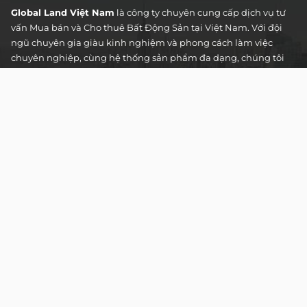
Global Land Việt Nam
là công ty chuyên cung cấp dịch vụ tư
vấn Mua bán và Cho thuê Bất Động Sản tại Việt Nam. Với đội
ngũ chuyên gia giàu kinh nghiệm và phong cách làm việc
chuyên nghiệp, cùng hệ thống sản phẩm đa dạng, chúng tôi
cam kết mang đến cho Quý khách hàng những giải pháp tối
ưu và hiệu quả nhất, đáp ứng mọi nhu cầu và mong muốn
trong lĩnh vực bất động sản.
Toà nhà The Address - 60 Nguyễn Đình Chiểu,
Phường Tân Định, Thành phố Hồ Chí Minh
HOTLINE TƯ VẤN KHÁCH HÀNG :
0922 86 87 88
contact@globalland.vn
Mon - Sun / 9:00AM - 8:00PM
Copyright © 2020 All Rights Reserved