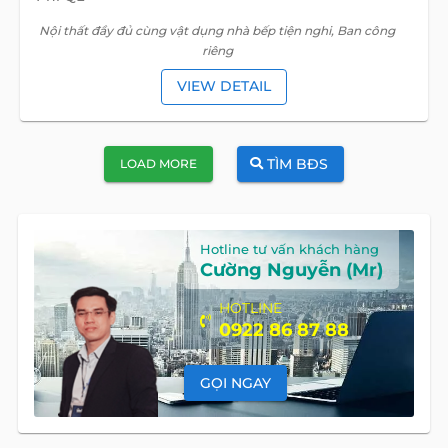
Nội thất đầy đủ cùng vật dụng nhà bếp tiện nghi, Ban công
riêng
VIEW DETAIL
TÌM BĐS
LOAD MORE
Hotline tư vấn khách hàng
Cường Nguyễn (Mr)
HOTLINE
0922 86 87 88
GỌI NGAY