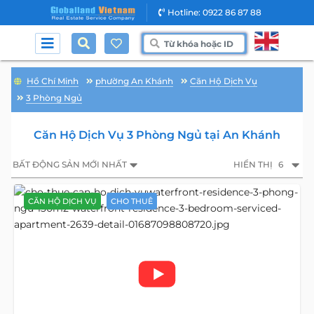
Hotline: 0922 86 87 88
Hồ Chí Minh
phường An Khánh
Căn Hộ Dịch Vụ
3 Phòng Ngủ
Căn Hộ Dịch Vụ 3 Phòng Ngủ tại An Khánh
BẤT ĐỘNG SẢN MỚI NHẤT
HIỂN THỊ
6
CĂN HỘ DỊCH VỤ
CHO THUÊ