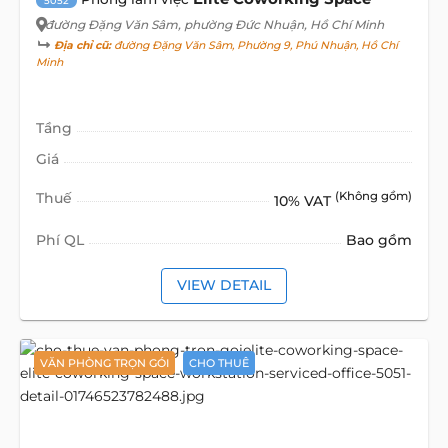
5052
đường Đặng Văn Sâm
, phường Đức Nhuận, Hồ Chí Minh
Địa chỉ cũ:
đường Đặng Văn Sâm, Phường 9, Phú Nhuận, Hồ Chí
Minh
Tầng
Giá
Thuế
(Không gồm)
10% VAT
Phí QL
Bao gồm
VIEW DETAIL
VĂN PHÒNG TRỌN GÓI
CHO THUÊ