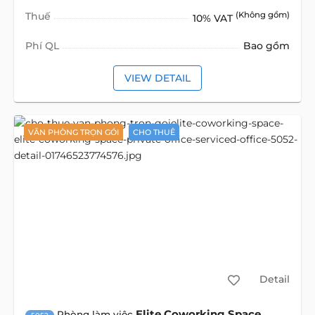
Thuế
(Không gồm)
10% VAT
Phí QL
Bao gồm
VIEW DETAIL
VĂN PHÒNG TRỌN GÓI
CHO THUÊ
Detail
Elite Coworking Space
Phòng làm việc