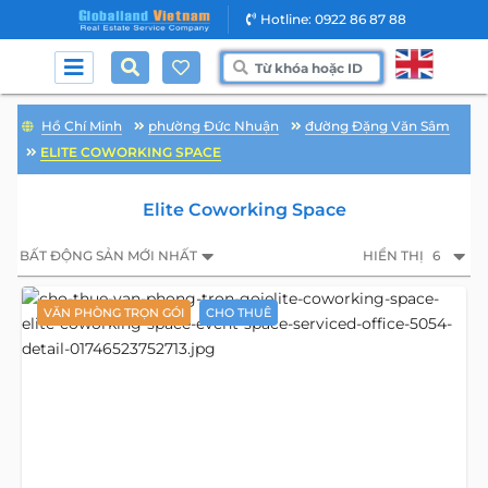
Hotline: 0922 86 87 88
Hồ Chí Minh
phường Đức Nhuận
đường Đặng Văn Sâm
ELITE COWORKING SPACE
Elite Coworking Space
BẤT ĐỘNG SẢN MỚI NHẤT
HIỂN THỊ
6
VĂN PHÒNG TRỌN GÓI
CHO THUÊ