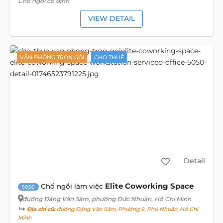
Chổ ngồi cố định
VIEW DETAIL
VĂN PHÒNG TRỌN GÓI
CHO THUÊ
Detail
Elite Coworking Space
Chổ ngồi làm việc
5050
đường Đặng Văn Sâm
, phường Đức Nhuận, Hồ Chí Minh
Địa chỉ cũ:
đường Đặng Văn Sâm, Phường 9, Phú Nhuận, Hồ Chí
Minh