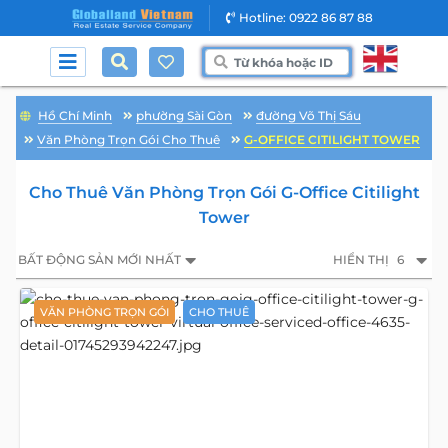
Hotline: 0922 86 87 88
Hồ Chí Minh
phường Sài Gòn
đường Võ Thị Sáu
Văn Phòng Trọn Gói Cho Thuê
G-OFFICE CITILIGHT TOWER
Cho Thuê Văn Phòng Trọn Gói G-Office Citilight
Tower
BẤT ĐỘNG SẢN MỚI NHẤT
HIỂN THỊ
6
VĂN PHÒNG TRỌN GÓI
CHO THUÊ