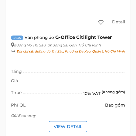
Detail
G-Office Citilight Tower
Văn phòng ảo
4635
đường Võ Thị Sáu
, phường Sài Gòn, Hồ Chí Minh
Địa chỉ cũ:
đường Võ Thị Sáu, Phường Đa Kao, Quận 1, Hồ Chí Minh
Tầng
Giá
Thuế
(Không gồm)
10% VAT
Phí QL
Bao gồm
Gói Economy
VIEW DETAIL