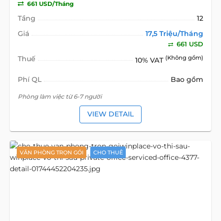
661 USD/Tháng
Tầng
12
Giá
17,5 Triệu/Tháng
661 USD
Thuế
(Không gồm)
10% VAT
Phí QL
Bao gồm
Phòng làm việc từ 6-7 người
VIEW DETAIL
VĂN PHÒNG TRỌN GÓI
CHO THUÊ