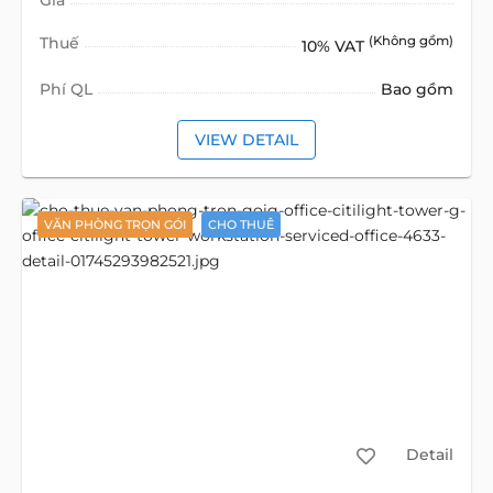
Giá
Thuế
(Không gồm)
10% VAT
Phí QL
Bao gồm
VIEW DETAIL
VĂN PHÒNG TRỌN GÓI
CHO THUÊ
Detail