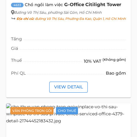
G-Office Citilight Tower
Chổ ngồi làm việc
4633
đường Võ Thị Sáu
, phường Sài Gòn, Hồ Chí Minh
Địa chỉ cũ:
đường Võ Thị Sáu, Phường Đa Kao, Quận 1, Hồ Chí Minh
Tầng
Giá
Thuế
(Không gồm)
10% VAT
Phí QL
Bao gồm
VIEW DETAIL
VĂN PHÒNG TRỌN GÓI
CHO THUÊ