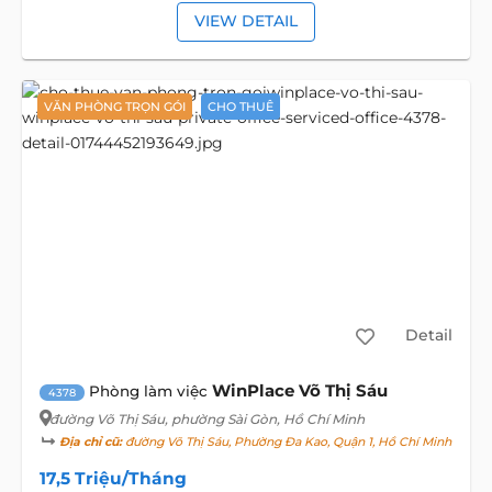
VIEW DETAIL
VĂN PHÒNG TRỌN GÓI
CHO THUÊ
Detail
WinPlace Võ Thị Sáu
Phòng làm việc
4378
đường Võ Thị Sáu
, phường Sài Gòn, Hồ Chí Minh
Địa chỉ cũ:
đường Võ Thị Sáu, Phường Đa Kao, Quận 1, Hồ Chí Minh
17,5 Triệu/Tháng