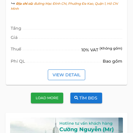
Địa chỉ cũ:
đường Mạc Đỉnh Chi, Phường Đa Kao, Quận 1, Hồ Chí
Minh
Tầng
Giá
Thuế
(Không gồm)
10% VAT
Phí QL
Bao gồm
VIEW DETAIL
TÌM BĐS
LOAD MORE
Hotline tư vấn khách hàng
Cường Nguyễn (Mr)