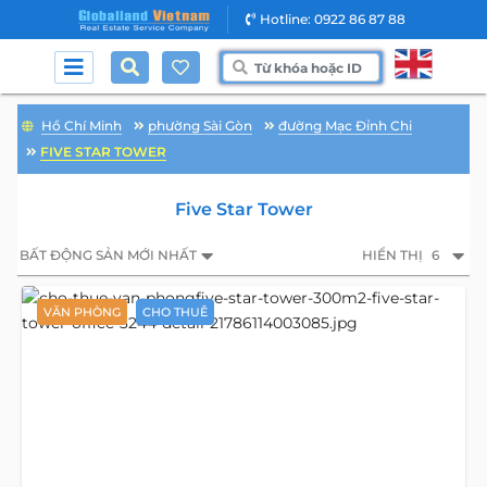
Hotline: 0922 86 87 88
Hồ Chí Minh
phường Sài Gòn
đường Mạc Đỉnh Chi
FIVE STAR TOWER
Five Star Tower
BẤT ĐỘNG SẢN MỚI NHẤT
HIỂN THỊ
6
VĂN PHÒNG
CHO THUÊ