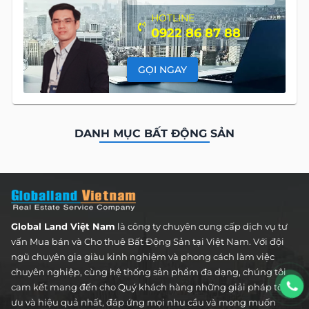
HOTLINE
0922 86 87 88
GỌI NGAY
DANH MỤC BẤT ĐỘNG SẢN
Căn Hộ