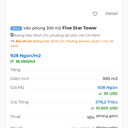
Detail
Five Star Tower
Văn phòng 300 m2
3244
đường Mạc Đỉnh Chi
, phường Sài Gòn, Hồ Chí Minh
Địa chỉ cũ:
đường Mạc Đỉnh Chi, Phường Đa Kao, Quận 1, Hồ Chí
Minh
928 Ngàn/m2
35 USD/m2
Tầng
Diện tích
300 m2
Giá M2
928 Ngàn
35 USD
Giá Tổng
278,2 Triệu
10.500 USD
Thuế
(Không gồm)
10%
(Không gồm)