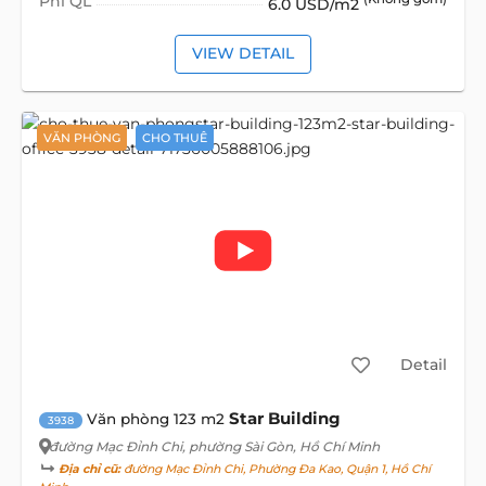
Phí QL
6.0 USD/m2
VIEW DETAIL
VĂN PHÒNG
CHO THUÊ
Detail
Star Building
Văn phòng 123 m2
3938
đường Mạc Đỉnh Chi
, phường Sài Gòn, Hồ Chí Minh
Địa chỉ cũ:
đường Mạc Đỉnh Chi, Phường Đa Kao, Quận 1, Hồ Chí