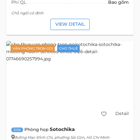
Phí QL
Bao gồm
Chỗ ngồi cố định
VIEW DETAIL
VĂN PHÒNG TRỌN GÓI
CHO THUÊ
Detail
Sotochika
Phòng họp
5126
đường Mạc Đỉnh Chi
, phường Sài Gòn, Hồ Chí Minh