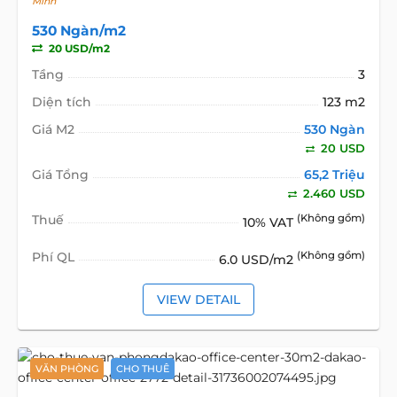
Minh
530 Ngàn/m2
20 USD/m2
Tầng
3
Diện tích
123 m2
Giá M2
530 Ngàn
20 USD
Giá Tổng
65,2 Triệu
2.460 USD
Thuế
(Không gồm)
10% VAT
Phí QL
(Không gồm)
6.0 USD/m2
VIEW DETAIL
VĂN PHÒNG
CHO THUÊ