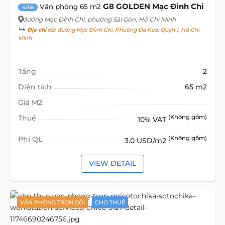
G8 GOLDEN Mạc Đỉnh Chi
Văn phòng 65 m2
4168
đường Mạc Đỉnh Chi
, phường Sài Gòn, Hồ Chí Minh
Địa chỉ cũ:
đường Mạc Đỉnh Chi, Phường Đa Kao, Quận 1, Hồ Chí
Minh
Tầng
2
Diện tích
65 m2
Giá M2
Thuế
(Không gồm)
10% VAT
Phí QL
(Không gồm)
3.0 USD/m2
VIEW DETAIL
VĂN PHÒNG TRỌN GÓI
CHO THUÊ