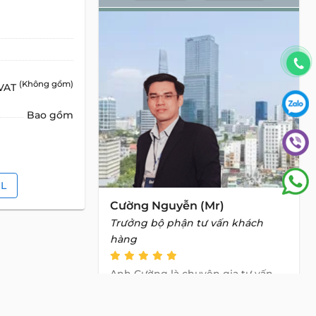
(Không gồm)
 VAT
Bao gồm
IL
Cường Nguyễn (Mr)
Trưởng bộ phận tư vấn khách
hàng
Anh Cường là chuyên gia tư vấn
giàu kinh nghiệm trong lĩnh vực
Mua bán và Cho thuê Bất Động