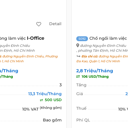
Detail
I-Office
òng làm việc
Chổ ngồi làm việc
5092
uyễn Đình Chiểu
đường Nguyễn Đình Chiểu
ân Định, Hồ Chí Minh
, phường Tân Định, Hồ Chí Mi
ũ:
đường Nguyễn Đình Chiểu, Phường
Địa chỉ cũ:
đường Nguyễn Đìn
 1, Hồ Chí Minh
Đa Kao, Quận 1, Hồ Chí Minh
ệu/Tháng
2,8 Triệu/Tháng
/Tháng
106 USD/Tháng
3
Tầng
13,3 Triệu/Tháng
Giá
2
500 USD
(Không gồm)
Thuế
10% VAT
10%
Bao gồm
Phí QL