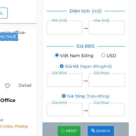
Diện tích
(m2)
IL
Min (m2)
Max (m2)
HO THUÊ
Giá BĐS
Việt Nam Đồng
USD
Giá M2
(Ngàn đồng/m2)
Giá (Min)
Giá (Max)
Detail
Giá Tổng
(Triệu đồng)
Office
Giá (Min)
Giá (Max)
nh
h Chiểu, Phường
RESET
SEARCH