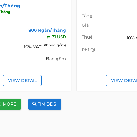
n/Tháng
Tháng
Tầng
Giá
800 Ngàn/Tháng
31 USD
Thuế
10%
(Không gồm)
10% VAT
Phí QL
Bao gồm
VIEW DETAIL
VIEW DETA
D MORE
TÌM BĐS