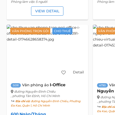
Phòng làm việc 5 người
Phòng làm 
VIEW DETAIL
VĂN PHÒNG TRỌN GÓI
CHO THUÊ
VĂN PHÒN
Detail
I-Office
Văn phòng ảo
Vă
5091
4790
Nguyễn 
đường Nguyễn Đình Chiểu
, phường Tân Định, Hồ Chí Minh
đường Ng
Địa chỉ cũ:
đường Nguyễn Đình Chiểu, Phường
, phường T
Đa Kao, Quận 1, Hồ Chí Minh
Địa chỉ c
Đa Kao, Quận
600 Ngàn/Tháng