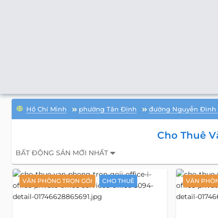
Hồ Chí Minh
phường Tân Định
đường Nguyễn Đình 
Cho Thuê Vă
BẤT ĐỘNG SẢN MỚI NHẤT
VĂN PHÒNG TRỌN GÓI
CHO THUÊ
VĂN PHÒN