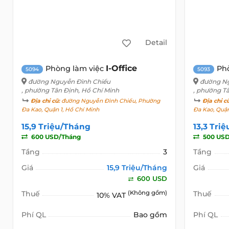
Detail
I-Office
Phòng làm việc
Ph
5094
5093
đường Nguyễn Đình Chiểu
đường Ng
, phường Tân Định, Hồ Chí Minh
, phường T
Địa chỉ cũ:
đường Nguyễn Đình Chiểu, Phường
Địa chỉ c
Đa Kao, Quận 1, Hồ Chí Minh
Đa Kao, Quận
15,9 Triệu/Tháng
13,3 Tri
600 USD/Tháng
500 USD
Tầng
3
Tầng
Giá
15,9 Triệu/Tháng
Giá
600 USD
Thuế
(Không gồm)
Thuế
10% VAT
Phí QL
Bao gồm
Phí QL