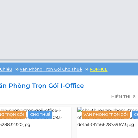
Chiểu
Văn Phòng Trọn Gói Cho Thuê
I-OFFICE
n Phòng Trọn Gói I-Office
HIỂN THỊ
6
G TRỌN GÓI
CHO THUÊ
VĂN PHÒNG TRỌN GÓI
C