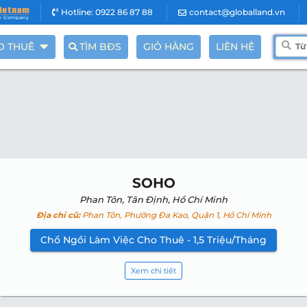
Hotline: 0922 86 87 88
contact@globalland.vn
O THUÊ
TÌM BĐS
GIỎ HÀNG
LIÊN HỆ
SOHO
Phan Tôn, Tân Định, Hồ Chí Minh
Địa chỉ cũ:
Phan Tôn, Phường Đa Kao, Quận 1, Hồ Chí Minh
Chổ Ngồi Làm Việc Cho Thuê - 1,5 Triệu/Tháng
Xem chi tiết