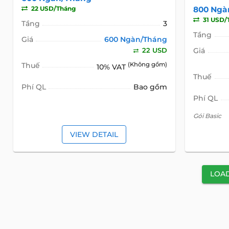
22 USD/Tháng
800 Ngà
31 USD/
Tầng
3
Tầng
Giá
600 Ngàn/Tháng
22 USD
Giá
Thuế
(Không gồm)
10% VAT
Thuế
Phí QL
Bao gồm
Phí QL
Gói Basic
VIEW DETAIL
LOA