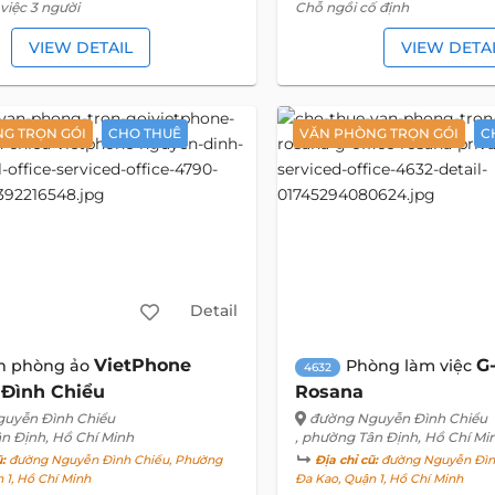
việc 3 người
Chỗ ngồi cố định
VIEW DETAIL
VIEW DETA
G TRỌN GÓI
CHO THUÊ
VĂN PHÒNG TRỌN GÓI
C
Detail
VietPhone
G-
n phòng ảo
Phòng làm việc
4632
Đình Chiểu
Rosana
uyễn Đình Chiểu
đường Nguyễn Đình Chiểu
ân Định, Hồ Chí Minh
, phường Tân Định, Hồ Chí Mi
ũ:
đường Nguyễn Đình Chiểu, Phường
Địa chỉ cũ:
đường Nguyễn Đìn
 1, Hồ Chí Minh
Đa Kao, Quận 1, Hồ Chí Minh