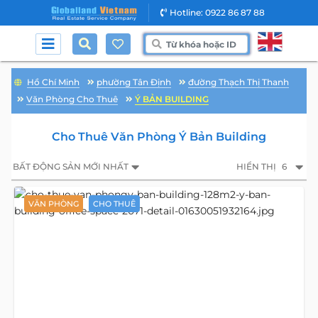
Hotline: 0922 86 87 88
Hồ Chí Minh
phường Tân Định
đường Thạch Thị Thanh
Văn Phòng Cho Thuê
Ý BẢN BUILDING
Cho Thuê Văn Phòng Ý Bản Building
BẤT ĐỘNG SẢN MỚI NHẤT
HIỂN THỊ
6
VĂN PHÒNG
CHO THUÊ