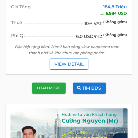
Giá Tổng
184,8 Triệu
6.984 USD
Thuế
(Không gồm)
10% VAT
Phí QL
(Không gồm)
6.0 USD/m2
Đặc biệt tặng kèm: 20m2 ban công view panorama toàn
thành phố và kho chứa văn phòng phẩm.
VIEW DETAIL
TÌM BĐS
LOAD MORE
Hotline tư vấn khách hàng
Cường Nguyễn (Mr)
HOTLINE