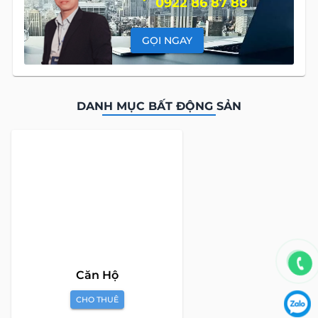
0922 86 87 88
GỌI NGAY
DANH MỤC BẤT ĐỘNG SẢN
Global Land Việt Nam
là công ty chuyên cung cấp dịch vụ tư
vấn Mua bán và Cho thuê Bất Động Sản tại Việt Nam. Với đội
ngũ chuyên gia giàu kinh nghiệm và phong cách làm việc
chuyên nghiệp, cùng hệ thống sản phẩm đa dạng, chúng tôi
cam kết mang đến cho Quý khách hàng những giải pháp tối
ưu và hiệu quả nhất, đáp ứng mọi nhu cầu và mong muốn
trong lĩnh vực bất động sản.