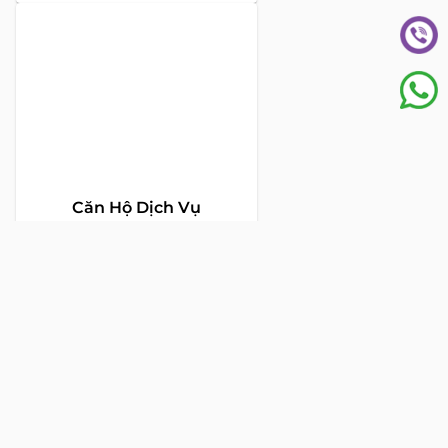
Toà nhà The Address - 60 Nguyễn Đình Chiểu,
Phường Tân Định, Thành phố Hồ Chí Minh
HOTLINE TƯ VẤN KHÁCH HÀNG :
0922 86 87 88
contact@globalland.vn
Mon - Sun / 9:00AM - 8:00PM
Copyright © 2020 All Rights Reserved
NTCSolution
Designed & Developed by