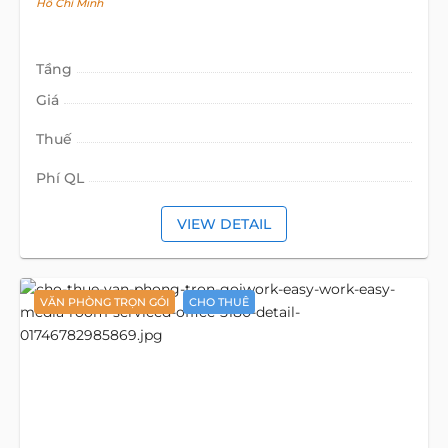
Hồ Chí Minh
Tầng
Giá
Thuế
Phí QL
VIEW DETAIL
VĂN PHÒNG TRỌN GÓI
CHO THUÊ