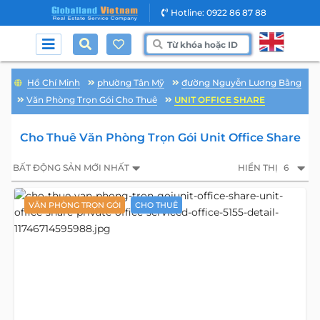
Hotline: 0922 86 87 88
Hồ Chí Minh
phường Tân Mỹ
đường Nguyễn Lương Bằng
Văn Phòng Trọn Gói Cho Thuê
UNIT OFFICE SHARE
Cho Thuê Văn Phòng Trọn Gói Unit Office Share
BẤT ĐỘNG SẢN MỚI NHẤT
HIỂN THỊ
6
VĂN PHÒNG TRỌN GÓI
CHO THUÊ