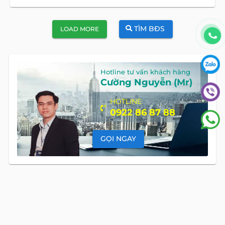
TÌM BĐS
LOAD MORE
Hotline tư vấn khách hàng
Cường Nguyễn (Mr)
HOTLINE
0922 86 87 88
GỌI NGAY
Global Land Việt Nam
là công ty chuyên cung cấp dịch vụ tư