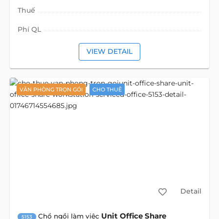
Thuế
Phí QL
VIEW DETAIL
VĂN PHÒNG TRỌN GÓI
CHO THUÊ
Detail
Unit Office Share
Chổ ngồi làm việc
5153