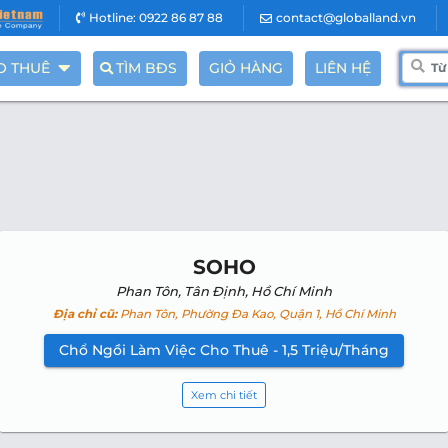
Hotline: 0922 86 87 88
contact@globalland.vn
O THUÊ
TÌM BĐS
GIỎ HÀNG
LIÊN HỆ
SOHO
Phan Tôn, Tân Định, Hồ Chí Minh
Địa chỉ cũ:
Phan Tôn, Phường Đa Kao, Quận 1, Hồ Chí Minh
Chổ Ngồi Làm Việc Cho Thuê - 1,5 Triệu/Tháng
Xem chi tiết