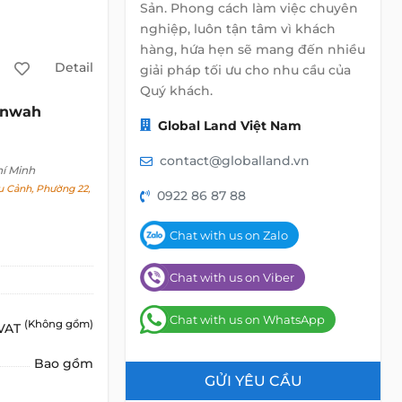
Sản. Phong cách làm việc chuyên
nghiệp, luôn tận tâm vì khách
hàng, hứa hẹn sẽ mang đến nhiều
Detail
giải pháp tối ưu cho nhu cầu của
Quý khách.
unwah
Global Land Việt Nam
contact@globalland.vn
hí Minh
 Cảnh, Phường 22,
0922 86 87 88
Chat with us on Zalo
Chat with us on Viber
Chat with us on WhatsApp
(Không gồm)
 VAT
Bao gồm
GỬI YÊU CẦU