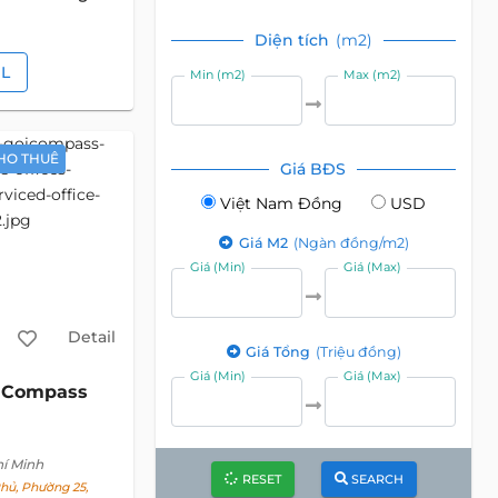
Diện tích
(m2)
IL
Min (m2)
Max (m2)
HO THUÊ
Giá BĐS
Việt Nam Đồng
USD
Giá M2
(Ngàn đồng/m2)
Giá (Min)
Giá (Max)
Detail
Giá Tổng
(Triệu đồng)
Giá (Min)
Giá (Max)
Compass
c
hí Minh
RESET
SEARCH
hủ, Phường 25,