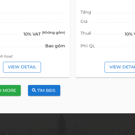
Tầng
Giá
(Không gồm)
Thuế
10% VAT
10%
Bao gồm
Phí QL
nh hoạt
VIEW DETAIL
VIEW DETA
D MORE
TÌM BĐS