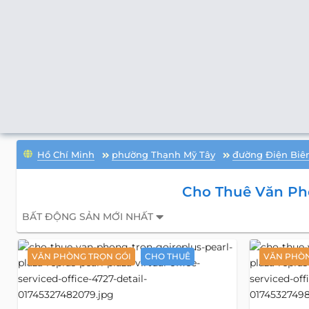
Hồ Chí Minh
phường Thạnh Mỹ Tây
đường Điện Biê
Cho Thuê Văn Phò
BẤT ĐỘNG SẢN MỚI NHẤT
VĂN PHÒNG TRỌN GÓI
CHO THUÊ
VĂN PHÒN