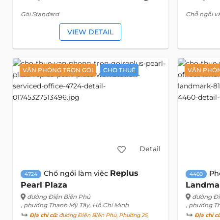
Gói Standard
Chỗ ngồi vã
VIEW DETAIL
VĂN PHÒNG TRỌN GÓI
CHO THUÊ
VĂN PHÒN
Detail
Replus
Chổ ngồi làm việc
Ph
4724
4460
Pearl Plaza
Landmar
đường Điện Biên Phủ
đường Đi
, phường Thạnh Mỹ Tây, Hồ Chí Minh
, phường T
Địa chỉ cũ:
đường Điện Biên Phủ, Phường 25,
Địa chỉ c