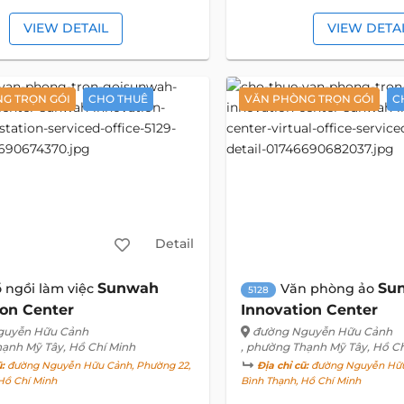
VIEW DETAIL
VIEW DETA
G TRỌN GÓI
CHO THUÊ
VĂN PHÒNG TRỌN GÓI
C
Detail
Sunwah
Su
 ngồi làm việc
Văn phòng ảo
5128
ion Center
Innovation Center
guyễn Hữu Cảnh
đường Nguyễn Hữu Cảnh
hạnh Mỹ Tây, Hồ Chí Minh
, phường Thạnh Mỹ Tây, Hồ C
ũ:
đường Nguyễn Hữu Cảnh, Phường 22,
Địa chỉ cũ:
đường Nguyễn Hữu
Hồ Chí Minh
Bình Thạnh, Hồ Chí Minh