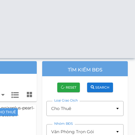
TÌM KIẾM BĐS
RESET
SEARCH
Loại Giao Dịch
Cho Thuê
HO THUÊ
Nhóm BĐS
Văn Phòng Trọn Gói