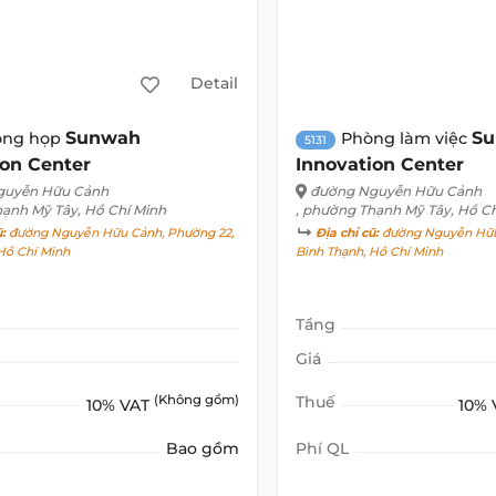
Detail
Sunwah
S
òng họp
Phòng làm việc
5131
ion Center
Innovation Center
guyễn Hữu Cảnh
đường Nguyễn Hữu Cảnh
hạnh Mỹ Tây, Hồ Chí Minh
, phường Thạnh Mỹ Tây, Hồ C
ũ:
đường Nguyễn Hữu Cảnh, Phường 22,
Địa chỉ cũ:
đường Nguyễn Hữu
Hồ Chí Minh
Bình Thạnh, Hồ Chí Minh
Tầng
Giá
(Không gồm)
Thuế
10% VAT
10%
Bao gồm
Phí QL