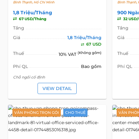
Bình Thạnh, Hồ Chí Minh
Bình Thạnh, 
1,8 Triệu/Tháng
900 Ngà
67 USD/Tháng
32 USD/
Tầng
Tầng
Giá
1,8 Triệu/Tháng
Giá
67 USD
Thuế
(Không gồm)
Thuế
10% VAT
Phí QL
Bao gồm
Phí QL
Chỗ ngồi cố định
VIEW DETAIL
VĂN PHÒNG TRỌN GÓI
CHO THUÊ
VĂN PHÒN