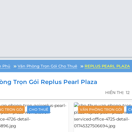
n Phủ
Văn Phòng Trọn Gói Cho Thuê
REPLUS PEARL PLAZA
ng Trọn Gói Replus Pearl Plaza
HIỂN THỊ
12
G TRỌN GÓI
CHO THUÊ
VĂN PHÒNG TRỌN GÓI
C