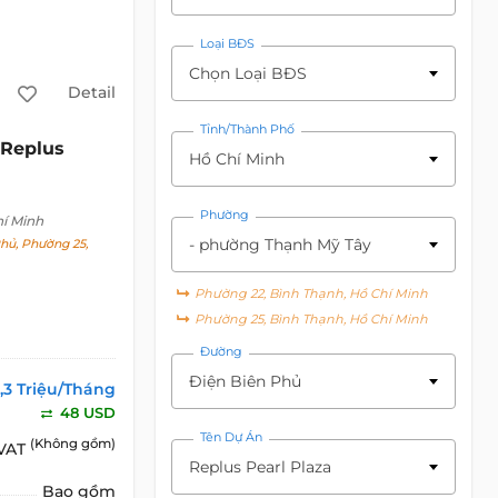
Loại BĐS
Chọn Loại BĐS
Detail
Tỉnh/Thành Phố
Replus
Hồ Chí Minh
Phường
hí Minh
- phường Thạnh Mỹ Tây
hủ, Phường 25,
Phường 22, Bình Thạnh, Hồ Chí Minh
Phường 25, Bình Thạnh, Hồ Chí Minh
Đường
Điện Biên Phủ
1,3 Triệu/Tháng
48 USD
Tên Dự Án
(Không gồm)
 VAT
Replus Pearl Plaza
Bao gồm