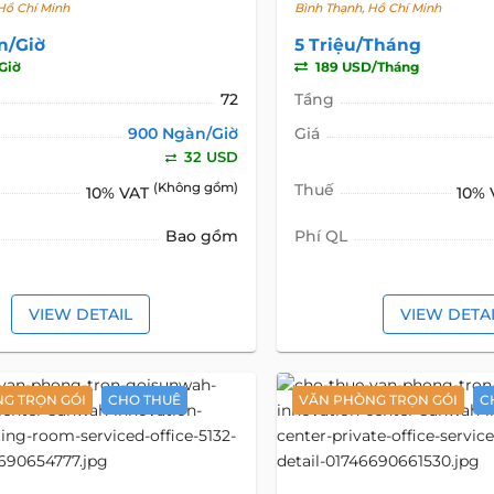
Hồ Chí Minh
Bình Thạnh, Hồ Chí Minh
n/Giờ
5 Triệu/Tháng
Giờ
189 USD/Tháng
72
Tầng
900 Ngàn/Giờ
Giá
32 USD
(Không gồm)
Thuế
10% VAT
10%
Bao gồm
Phí QL
VIEW DETAIL
VIEW DETA
G TRỌN GÓI
CHO THUÊ
VĂN PHÒNG TRỌN GÓI
C