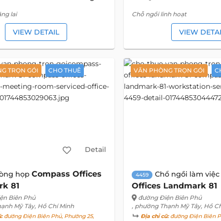
ng lai
Chỗ ngồi linh hoạt
VIEW DETAIL
VIEW DETA
G TRỌN GÓI
CHO THUÊ
VĂN PHÒNG TRỌN GÓI
C
Detail
Compass Offices
òng họp
Chổ ngồi làm việ
4459
k 81
Offices Landmark 81
ện Biên Phủ
đường Điện Biên Phủ
hạnh Mỹ Tây, Hồ Chí Minh
, phường Thạnh Mỹ Tây, Hồ C
ũ:
đường Điện Biên Phủ, Phường 25,
Địa chỉ cũ:
đường Điện Biên P