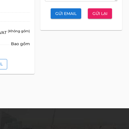
GỬI EMAIL
GỬI LẠI
(Không gồm)
 VAT
Bao gồm
IL