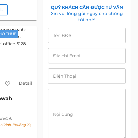
QUÝ KHÁCH CẦN ĐƯỢC TƯ VẤN
IL
Xin vui lòng gửi ngay cho chúng
tôi nhé!
HO THUÊ
Tên BĐS
Địa chỉ Email
Điện Thoại
Detail
nwah
Nội dung
hí Minh
 Cảnh, Phường 22,