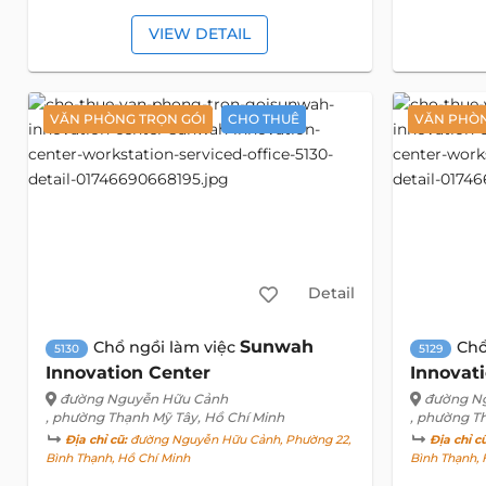
VIEW DETAIL
VĂN PHÒNG TRỌN GÓI
CHO THUÊ
VĂN PHÒN
Detail
Sunwah
Chổ ngồi làm việc
Chổ
5130
5129
Innovation Center
Innovat
đường Nguyễn Hữu Cảnh
đường N
, phường Thạnh Mỹ Tây, Hồ Chí Minh
, phường T
Địa chỉ cũ:
đường Nguyễn Hữu Cảnh, Phường 22,
Địa chỉ c
Bình Thạnh, Hồ Chí Minh
Bình Thạnh, 