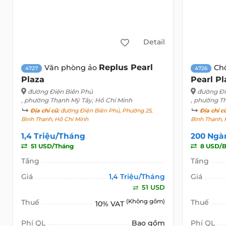
Detail
Replus Pearl
Văn phòng ảo
Ch
4727
4726
Plaza
Pearl Pl
đường Điện Biên Phủ
đường Đi
, phường Thạnh Mỹ Tây, Hồ Chí Minh
, phường T
Địa chỉ cũ:
đường Điện Biên Phủ, Phường 25,
Địa chỉ c
Bình Thạnh, Hồ Chí Minh
Bình Thạnh, 
1,4 Triệu/Tháng
200 Ngà
51 USD/Tháng
8 USD/B
Tầng
Tầng
Giá
1,4 Triệu/Tháng
Giá
51 USD
Thuế
(Không gồm)
Thuế
10% VAT
Phí QL
Bao gồm
Phí QL