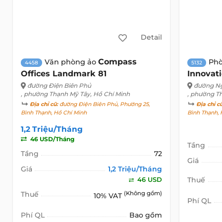
Detail
Compass
Văn phòng ảo
Ph
4458
5132
Offices Landmark 81
Innovat
đường Điện Biên Phủ
đường N
, phường Thạnh Mỹ Tây, Hồ Chí Minh
, phường T
Địa chỉ cũ:
đường Điện Biên Phủ, Phường 25,
Địa chỉ c
Bình Thạnh, Hồ Chí Minh
Bình Thạnh, 
1,2 Triệu/Tháng
46 USD/Tháng
Tầng
Tầng
72
Giá
Giá
1,2 Triệu/Tháng
46 USD
Thuế
Thuế
(Không gồm)
10% VAT
Phí QL
Phí QL
Bao gồm