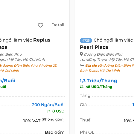
Detail
Replus
ổ ngồi làm việc
Chổ ngồi làm việc
4725
aza
Pearl Plaza
ện Biên Phủ
đường Điện Biên Phủ
hạnh Mỹ Tây, Hồ Chí Minh
, phường Thạnh Mỹ Tây, Hồ C
ũ:
đường Điện Biên Phủ, Phường 25,
Địa chỉ cũ:
đường Điện Biên P
Hồ Chí Minh
Bình Thạnh, Hồ Chí Minh
n/Buổi
1,3 Triệu/Tháng
uổi
48 USD/Tháng
Tầng
200 Ngàn/Buổi
Giá
8 USD
(Không gồm)
Thuế
10% VAT
10%
Bao gồm
Phí QL