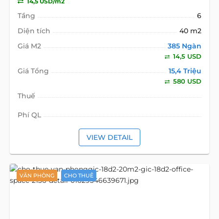
14,5 USD/m2
Tầng
6
Diện tích
40 m2
Giá M2
385 Ngàn
14,5 USD
Giá Tổng
15,4 Triệu
580 USD
Thuế
Phí QL
VIEW DETAIL
VĂN PHÒNG
CHO THUÊ