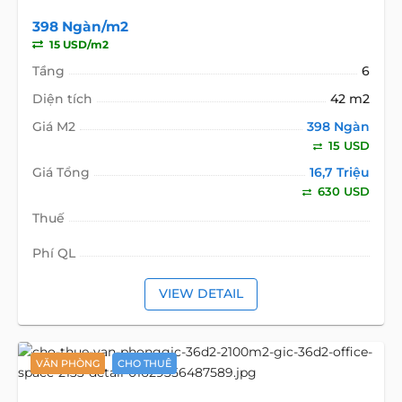
398 Ngàn/m2
15 USD/m2
Tầng
6
Diện tích
42 m2
Giá M2
398 Ngàn
15 USD
Giá Tổng
16,7 Triệu
630 USD
Thuế
Phí QL
VIEW DETAIL
VĂN PHÒNG
CHO THUÊ