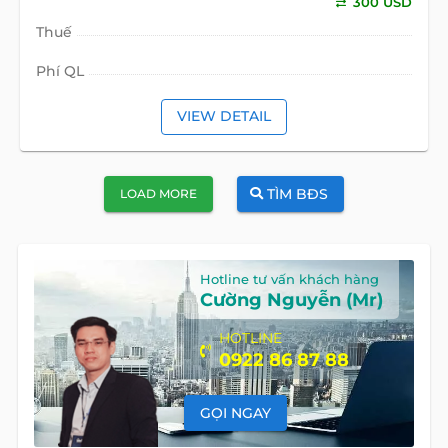
300 USD
Thuế
Phí QL
VIEW DETAIL
TÌM BĐS
LOAD MORE
Hotline tư vấn khách hàng
Cường Nguyễn (Mr)
HOTLINE
0922 86 87 88
GỌI NGAY