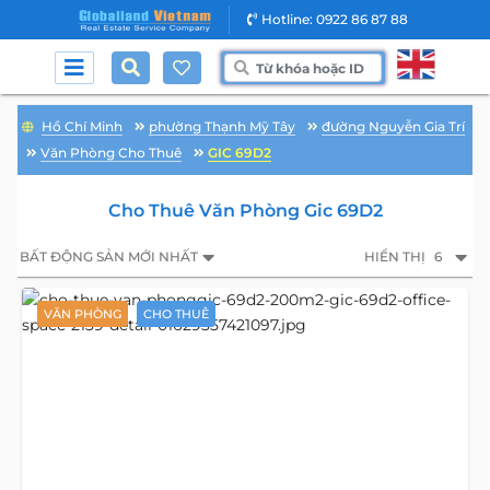
Hotline: 0922 86 87 88
Hồ Chí Minh
phường Thạnh Mỹ Tây
đường Nguyễn Gia Trí
Văn Phòng Cho Thuê
GIC 69D2
Cho Thuê Văn Phòng Gic 69D2
BẤT ĐỘNG SẢN MỚI NHẤT
HIỂN THỊ
6
VĂN PHÒNG
CHO THUÊ