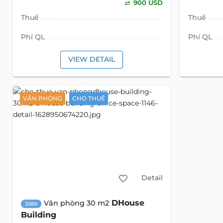
900 USD
Thuế
Thuế
Phí QL
Phí QL
VIEW DETAIL
VĂN PHÒNG
CHO THUÊ
Detail
DHouse
Văn phòng 30 m2
3586
Building