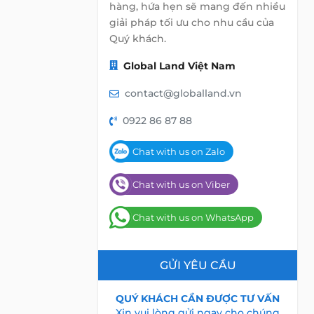
hàng, hứa hẹn sẽ mang đến nhiều
giải pháp tối ưu cho nhu cầu của
Quý khách.
Global Land Việt Nam
contact@globalland.vn
0922 86 87 88
Chat with us on Zalo
Chat with us on Viber
Chat with us on WhatsApp
GỬI YÊU CẦU
QUÝ KHÁCH CẦN ĐƯỢC TƯ VẤN
Xin vui lòng gửi ngay cho chúng