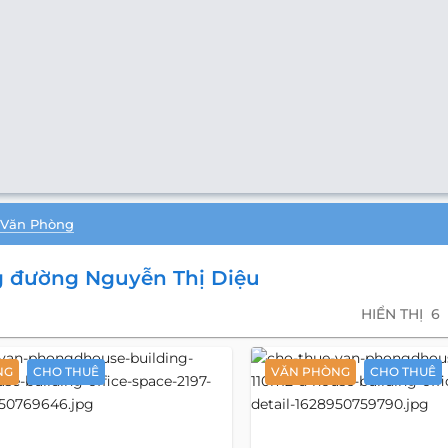
Văn Phòng
 đường Nguyễn Thị Diệu
HIỂN THỊ
6
NG
CHO THUÊ
VĂN PHÒNG
CHO THUÊ