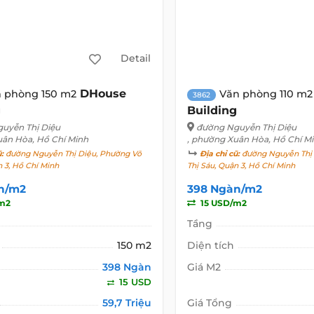
Detail
DHouse
 phòng 150 m2
Văn phòng 110 m2
3862
g
Building
uyễn Thị Diệu
đường Nguyễn Thị Diệu
uân Hòa, Hồ Chí Minh
, phường Xuân Hòa, Hồ Chí M
ũ:
đường Nguyễn Thị Diệu, Phường Võ
Địa chỉ cũ:
đường Nguyễn Thị 
n 3, Hồ Chí Minh
Thị Sáu, Quận 3, Hồ Chí Minh
n/m2
398 Ngàn/m2
m2
15 USD/m2
Tầng
150 m2
Diện tích
398 Ngàn
Giá M2
15 USD
59,7 Triệu
Giá Tổng