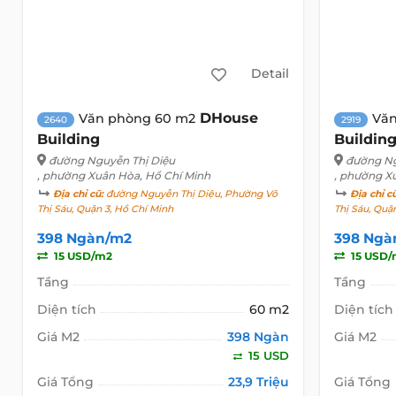
Detail
DHouse
Văn phòng 60 m2
Văn
2640
2919
Building
Buildin
đường Nguyễn Thị Diệu
đường Ng
, phường Xuân Hòa, Hồ Chí Minh
, phường X
Địa chỉ cũ:
đường Nguyễn Thị Diệu, Phường Võ
Địa chỉ c
Thị Sáu, Quận 3, Hồ Chí Minh
Thị Sáu, Quậ
398 Ngàn/m2
398 Ngà
15 USD/m2
15 USD/
Tầng
Tầng
Diện tích
60 m2
Diện tích
Giá M2
398 Ngàn
Giá M2
15 USD
Giá Tổng
23,9 Triệu
Giá Tổng