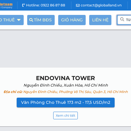
Hotline: 0922 86 87 88
contact@globalland.vn
O THUÊ
TÌM BĐS
GIỎ HÀNG
LIÊN HỆ
ENDOVINA TOWER
Nguyễn Đình Chiểu, Xuân Hòa, Hồ Chí Minh
Địa chỉ cũ:
Nguyễn Đình Chiểu, Phường Võ Thị Sáu, Quận 3, Hồ Chí Minh
Văn Phòng Cho Thuê 173 m2 - 17,5 USD/m2
Xem chi tiết