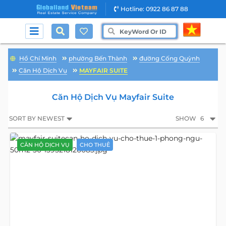
Hotline: 0922 86 87 88
Hồ Chí Minh
phường Bến Thành
đường Cống Quỳnh
Căn Hộ Dịch Vụ
MAYFAIR SUITE
Căn Hộ Dịch Vụ Mayfair Suite
SORT BY NEWEST
SHOW
6
CĂN HỘ DỊCH VỤ
CHO THUÊ