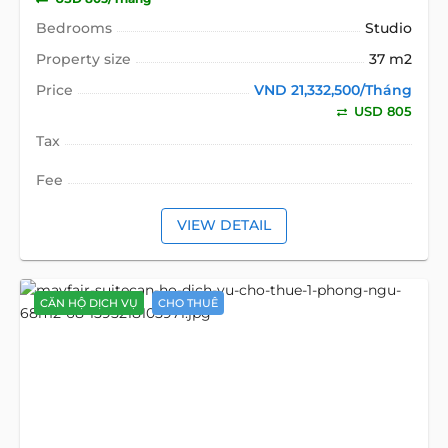
Bedrooms
Studio
Property size
37 m2
Price
VND 21,332,500/Tháng
USD 805
Tax
Fee
VIEW DETAIL
CĂN HỘ DỊCH VỤ
CHO THUÊ