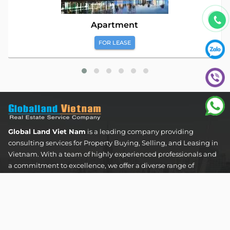
Apartment
FOR LEASE
Global Land Viet Nam
is a leading company providing
consulting services for Property Buying, Selling, and Leasing in
Vietnam. With a team of highly experienced professionals and
a commitment to excellence, we offer a diverse range of
property solutions. We are confident in delivering optimal and
effective solutions that meet the unique needs and
expectations of our clients in the real estate sector.
The Address Tower - 60 Nguyen Dinh Chieu Street,
Tan Dinh Ward, Ho Chi Minh City