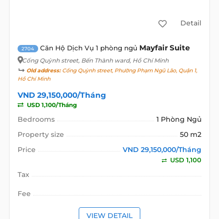
Detail
Mayfair Suite
Căn Hộ Dịch Vụ 1 phòng ngủ
2704
Cống Quỳnh street
, Bến Thành ward, Hồ Chí Minh
Old address:
Cống Quỳnh street, Phường Phạm Ngũ Lão, Quận 1,
Hồ Chí Minh
VND 29,150,000/Tháng
USD 1,100/Tháng
Bedrooms
1 Phòng Ngủ
Property size
50 m2
Price
VND 29,150,000/Tháng
USD 1,100
Tax
Fee
VIEW DETAIL