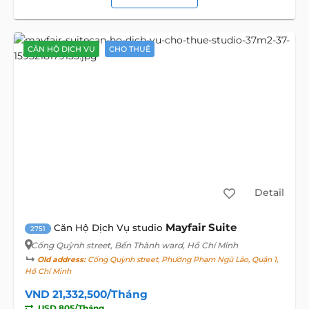
CĂN HỘ DỊCH VỤ
CHO THUÊ
Detail
Mayfair Suite
Căn Hộ Dịch Vụ studio
2751
Cống Quỳnh street
, Bến Thành ward, Hồ Chí Minh
Old address:
Cống Quỳnh street, Phường Phạm Ngũ Lão, Quận 1,
Hồ Chí Minh
VND 21,332,500/Tháng
USD 805/Tháng