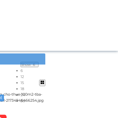
Show
6
6
12
15
18
24
UÊ
30