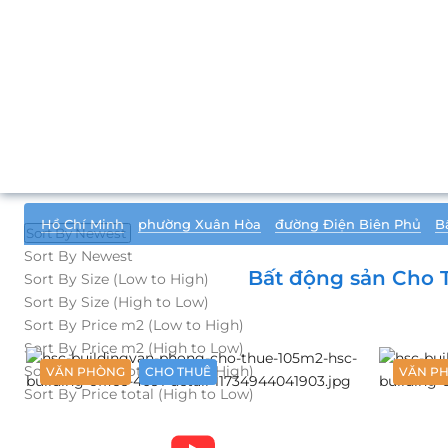
Hồ Chí Minh
phường Xuân Hòa
đường Điện Biên Phủ
B
Sort By Newest
Sort By Newest
Bất động sản Cho 
Sort By Size (Low to High)
Sort By Size (High to Low)
Sort By Price m2 (Low to High)
Sort By Price m2 (High to Low)
Sort By Price total (Low to High)
VĂN PHÒNG
CHO THUÊ
VĂN P
Sort By Price total (High to Low)