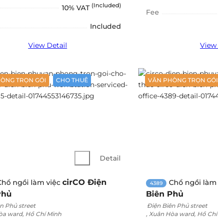
(Included)
10% VAT
Fee
Included
View Detail
View 
ÒNG TRỌN GÓI
CHO THUÊ
VĂN PHÒNG TRỌN GÓI
Detail
cirCO Điện
Chổ ngồi làm việc
Chổ ngồi làm
4389
Phủ
Biên Phủ
n Phủ street
Điện Biên Phủ street
òa ward, Hồ Chí Minh
, Xuân Hòa ward, Hồ Chí