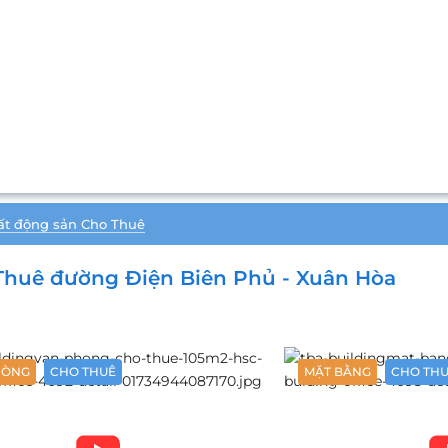
ất động sản Cho Thuê
Thuê đường Điện Biên Phủ - Xuân Hòa
HÒNG
CHO THUÊ
MẶT BẰNG
CHO TH