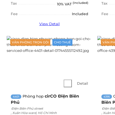
Tax
(Included)
Tax
10% VAT
Fee
Included
Fee
View Detail
VĂN PHÒNG TRỌN GÓI
CHO THUÊ
VĂN PH
Detail
cirCO Điện Biên
Phòng họp
4401
4395
Phủ
Biên 
Điện Biên Phủ street
Điện Biê
, Xuân Hòa ward, Hồ Chí Minh
, Xuân H