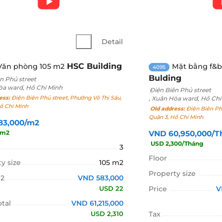
Detail
HSC Building
Văn phòng 105 m2
Mặt bằng f&b
4095
Bulding
n Phủ street
òa ward, Hồ Chí Minh
Điện Biên Phủ street
ess:
Điện Biên Phủ street, Phường Võ Thị Sáu,
, Xuân Hòa ward, Hồ Chí
ồ Chí Minh
Old address:
Điện Biên Phủ
Quận 3, Hồ Chí Minh
83,000/m2
/m2
VND 60,950,000/
USD 2,300/Tháng
3
Floor
y size
105 m2
Property size
M2
VND 583,000
USD 22
Price
V
otal
VND 61,215,000
USD 2,310
Tax