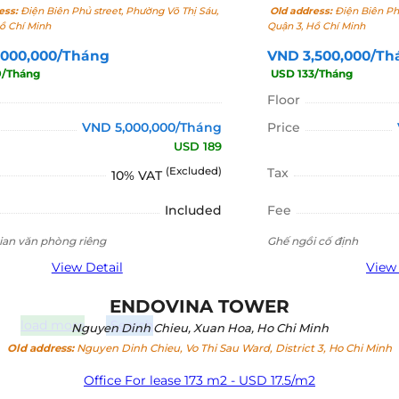
ess:
Điện Biên Phủ street, Phường Võ Thị Sáu,
Old address:
Điện Biên Phủ
ồ Chí Minh
Quận 3, Hồ Chí Minh
,000,000/Tháng
VND 3,500,000/Th
9/Tháng
USD 133/Tháng
Floor
VND 5,000,000/Tháng
Price
USD 189
(Excluded)
Tax
10% VAT
Included
Fee
an văn phòng riêng
Ghế ngồi cố định
View Detail
View 
ENDOVINA TOWER
load more
Search
Nguyen Dinh Chieu, Xuan Hoa, Ho Chi Minh
Old address:
Nguyen Dinh Chieu, Vo Thi Sau Ward, District 3, Ho Chi Minh
Office For lease 173 m2 - USD 17.5/m2