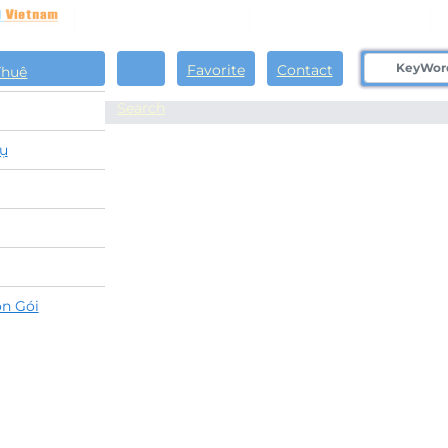
Hotline: 0922 86 87 88
contact@globalland.vn
Favorite
Contact
Thuê
Search
ụ
n Gói