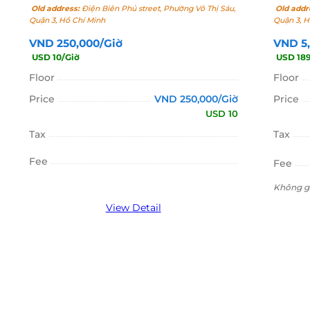
Old address:
Điện Biên Phủ street, Phường Võ Thị Sáu,
Old addr
Quận 3, Hồ Chí Minh
Quận 3, H
VND 250,000/Giờ
VND 5
USD 10/Giờ
USD 18
Floor
Floor
Price
VND 250,000/Giờ
Price
USD 10
Tax
Tax
Fee
Fee
Không gi
View Detail