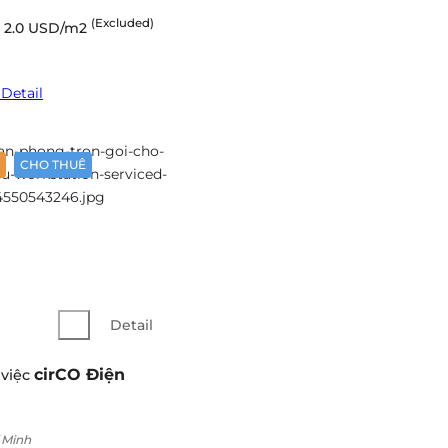
(Excluded)
2.0 USD/m2
Detail
CHO THUÊ
Detail
cirCO Điện
 việc
 Minh