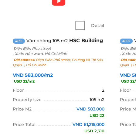
Detail
HSC Building
Văn phòng 105 m2
4091
4092
Điện Biên Phủ street
Điện Biê
, Xuân Hòa ward, Hồ Chí Minh
, Xuân H
Old address:
Điện Biên Phủ street, Phường Võ Thị Sáu,
Old addr
Quận 3, Hồ Chí Minh
Quận 3, H
VND 583,000/m2
VND 5
USD 22/m2
USD 22
Floor
2
Floor
Property size
105 m2
Propert
Price M2
VND 583,000
Price 
USD 22
Price Total
VND 61,215,000
Price T
USD 2,310