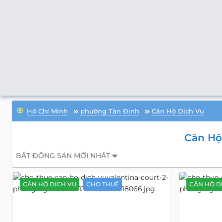
Hồ Chí Minh
phường Tân Định
Căn Hộ Dịch Vụ
Căn Hộ
BẤT ĐỘNG SẢN MỚI NHẤT
CĂN HỘ DỊCH VỤ
CHO THUÊ
CĂN HỘ D