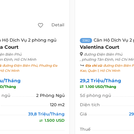
Detail
 Hộ Dịch Vụ 2 phòng ngủ
Căn Hộ Dịch Vụ 2
3382
na Court
Valentina Court
ện Biên Phủ
đường Điện Biên Phủ
ân Định, Hồ Chí Minh
, phường Tân Định, Hồ Chí Mi
ũ:
đường Điện Biên Phủ, Phường Đa
Địa chỉ cũ:
đường Điện Biên P
 Hồ Chí Minh
Kao, Quận 1, Hồ Chí Minh
ệu/Tháng
29,2 Triệu/Tháng
SD/Tháng
1.100 USD/Tháng
 ngủ
2 Phòng Ngủ
Số phòng ngủ
120 m2
Diện tích
39,8 Triệu/Tháng
Giá
29
1.500 USD
Thuế