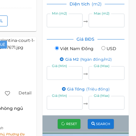
Diện tích
(m2)
Min (m2)
Max (m2)
IL
Giá BĐS
HUÊ
Việt Nam Đồng
USD
Giá M2
(Ngàn đồng/m2)
Giá (Min)
Giá (Max)
Giá Tổng
(Triệu đồng)
Detail
Giá (Min)
Giá (Max)
 phòng ngủ
RESET
SEARCH
nh
hủ, Phường Đa