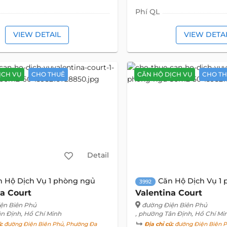
Phí QL
VIEW DETAIL
VIEW DETA
ỊCH VỤ
CHO THUÊ
CĂN HỘ DỊCH VỤ
CHO T
Detail
n Hộ Dịch Vụ 1 phòng ngủ
Căn Hộ Dịch Vụ 1
3992
na Court
Valentina Court
ện Biên Phủ
đường Điện Biên Phủ
ân Định, Hồ Chí Minh
, phường Tân Định, Hồ Chí Mi
ũ:
đường Điện Biên Phủ, Phường Đa
Địa chỉ cũ:
đường Điện Biên P