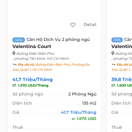
Detail
Căn Hộ Dịch Vụ 2 phòng ngủ
Căn
4034
3105
Valentina Court
Valenti
đường Điện Biên Phủ
đường Đi
, phường Tân Định, Hồ Chí Minh
, phường T
Địa chỉ cũ:
đường Điện Biên Phủ, Phường Đa
Địa chỉ c
Kao, Quận 1, Hồ Chí Minh
Kao, Quận 1,
41,7 Triệu/Tháng
39,8 Tri
1.570 USD/Tháng
1.500 U
Số phòng ngủ
2 Phòng Ngủ
Số phòng
Diện tích
135 m2
Diện tích
Giá
41,7 Triệu/Tháng
Giá
1.570 USD
Thuế
Thuế