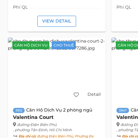
Phí QL
Phí QL
VIEW DETAIL
CĂN HỘ DỊCH VỤ
CHO THUÊ
CĂN HỘ D
Detail
Căn Hộ Dịch Vụ 2 phòng ngủ
Că
3912
3947
Valentina Court
Valenti
đường Điện Biên Phủ
đường Đi
, phường Tân Định, Hồ Chí Minh
, phường T
Địa chỉ cũ:
đường Điện Biên Phủ, Phường Đa
Địa chỉ c