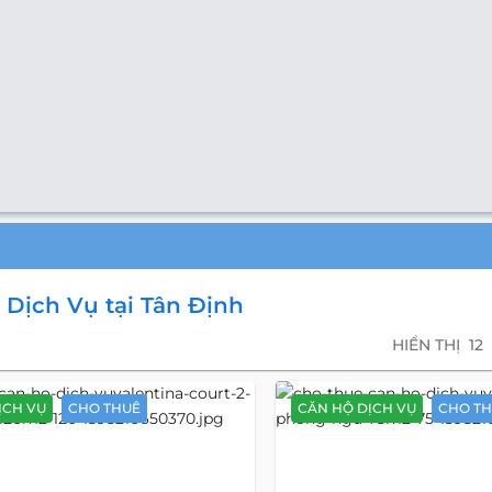
 Dịch Vụ tại Tân Định
HIỂN THỊ
12
ỊCH VỤ
CHO THUÊ
CĂN HỘ DỊCH VỤ
CHO T