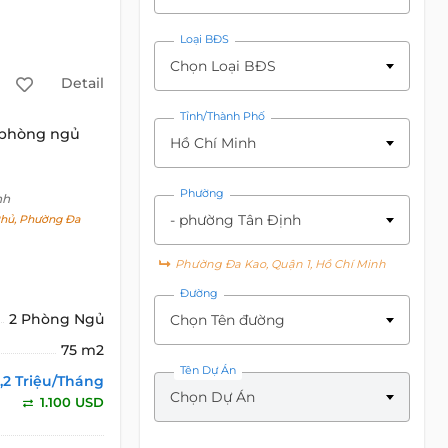
Loại BĐS
Chọn Loại BĐS
Detail
Tỉnh/Thành Phố
 phòng ngủ
Hồ Chí Minh
Phường
nh
- phường Tân Định
hủ, Phường Đa
Phường Đa Kao, Quận 1, Hồ Chí Minh
Đường
2 Phòng Ngủ
Chọn Tên đường
75 m2
Tên Dự Án
,2 Triệu/Tháng
Chọn Dự Án
1.100 USD