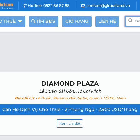
Hotline: 0922 86 87 88
contact@globalland.vn
O THUÊ
TÌM BĐS
GIỎ HÀNG
LIÊN HỆ
DIAMOND PLAZA
Lê Duẩn, Sài Gòn, Hồ Chí Minh
Địa chỉ cũ:
Lê Duẩn, Phường Bến Nghé, Quận 1, Hồ Chí Minh
Căn Hộ Dịch Vụ Cho Thuê - 2 Phòng Ngủ - 2.900 USD/Tháng
Xem chi tiết