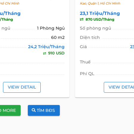
 Hồ Chí Minh
Kao, Quận 1, Hồ Chí Minh
ệu/Tháng
23,1 Triệu/Tháng
/Tháng
870 USD/Tháng
 ngủ
1 Phòng Ngủ
Số phòng ngủ
60 m2
Diện tích
24,2 Triệu/Tháng
Giá
2
910 USD
Thuế
Phí QL
VIEW DETAIL
VIEW DETA
D MORE
TÌM BĐS