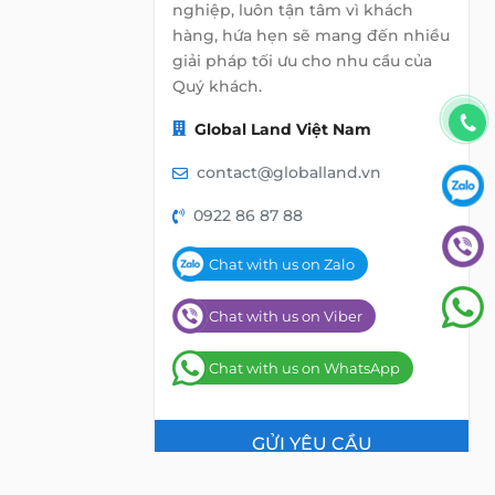
nghiệp, luôn tận tâm vì khách
hàng, hứa hẹn sẽ mang đến nhiều
giải pháp tối ưu cho nhu cầu của
Quý khách.
Global Land Việt Nam
contact@globalland.vn
0922 86 87 88
Chat with us on Zalo
Chat with us on Viber
Chat with us on WhatsApp
GỬI YÊU CẦU