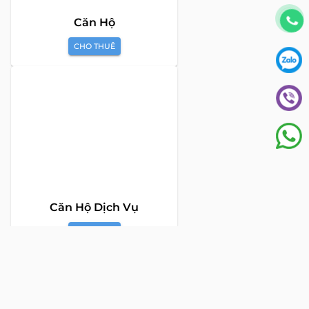
cam kết mang đến cho Quý khách hàng những giải pháp tối
ưu và hiệu quả nhất, đáp ứng mọi nhu cầu và mong muốn
trong lĩnh vực bất động sản.
Toà nhà The Address - 60 Nguyễn Đình Chiểu,
Phường Tân Định, Thành phố Hồ Chí Minh
HOTLINE TƯ VẤN KHÁCH HÀNG :
0922 86 87 88
contact@globalland.vn
Mon - Sun / 9:00AM - 8:00PM
Copyright © 2020 All Rights Reserved
NTCSolution
Designed & Developed by