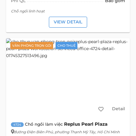
Phí QL
Bao gồm
Chỗ ngồi linh hoạt
VIEW DETAIL
VĂN PHÒNG TRỌN GÓI
CHO THUÊ
Detail
Replus Pearl Plaza
Chổ ngồi làm việc
4724
đường Điện Biên Phủ
, phường Thạnh Mỹ Tây, Hồ Chí Minh