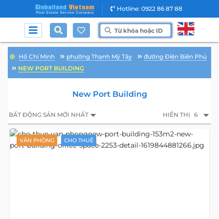
Hotline: 0922 86 87 88
Hồ Chí Minh
phường Thạnh Mỹ Tây
đường Điện Biên Phủ
NEW PORT BUILDING
New Port Building
BẤT ĐỘNG SẢN MỚI NHẤT
HIỂN THỊ
6
VĂN PHÒNG
CHO THUÊ