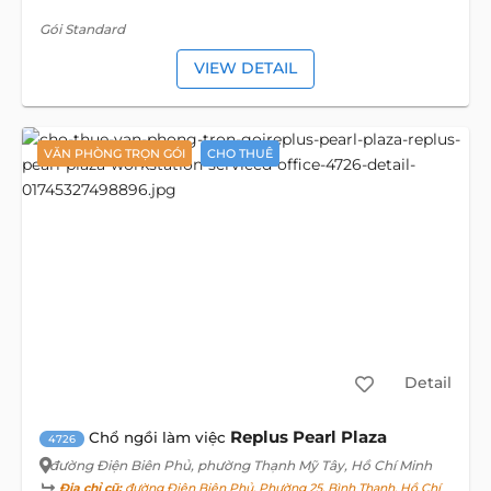
Gói Standard
VIEW DETAIL
VĂN PHÒNG TRỌN GÓI
CHO THUÊ
Detail
Replus Pearl Plaza
Chổ ngồi làm việc
4726
đường Điện Biên Phủ
, phường Thạnh Mỹ Tây, Hồ Chí Minh
Địa chỉ cũ:
đường Điện Biên Phủ, Phường 25, Bình Thạnh, Hồ Chí