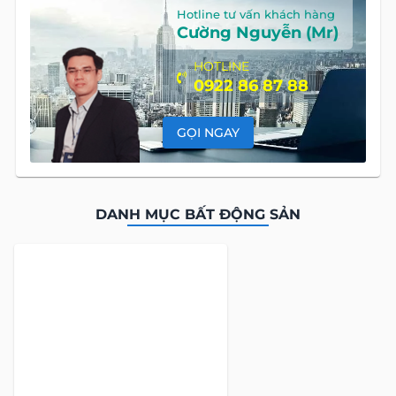
Hotline tư vấn khách hàng
Cường Nguyễn (Mr)
HOTLINE
0922 86 87 88
GỌI NGAY
DANH MỤC BẤT ĐỘNG SẢN
Global Land Việt Nam
là công ty chuyên cung cấp dịch vụ tư
vấn Mua bán và Cho thuê Bất Động Sản tại Việt Nam. Với đội
ngũ chuyên gia giàu kinh nghiệm và phong cách làm việc
chuyên nghiệp, cùng hệ thống sản phẩm đa dạng, chúng tôi