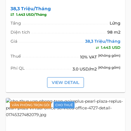
38,3 Triệu/Tháng
1.443 USD/Tháng
Tầng
Lửng
Diện tích
98 m2
Giá
38,3 Triệu/Tháng
1.443 USD
Thuế
(Không gồm)
10% VAT
Phí QL
(Không gồm)
3.0 USD/m2
VIEW DETAIL
VĂN PHÒNG TRỌN GÓI
CHO THUÊ